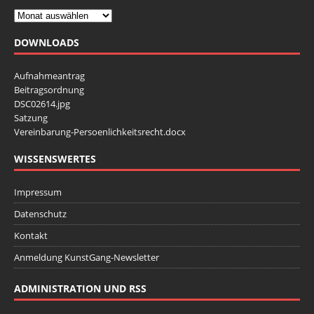
i
n
c
S
h
DOWNLOADS
t
u
e
Aufnahmeantrag
c
n
Beitragsordnung
h
DSC02614.jpg
-
Satzung
e
N
Vereinbarung-Persoenlichkeitsrecht.docx
u
a
WISSENSWERTES
v
n
i
d
Impressum
g
A
Datenschutz
a
n
t
Kontakt
s
i
Anmeldung KunstGang-Newsletter
i
o
ADMINISTRATION UND RSS
n
c