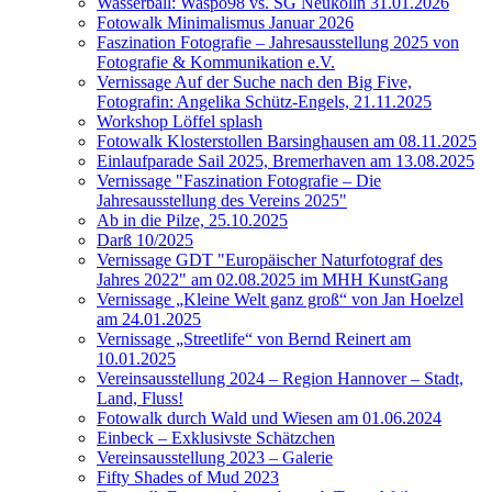
Wasserball: Waspo98 vs. SG Neukölln 31.01.2026
Fotowalk Minimalismus Januar 2026
Faszination Fotografie – Jahresausstellung 2025 von
Fotografie & Kommunikation e.V.
Vernissage Auf der Suche nach den Big Five,
Fotografin: Angelika Schütz-Engels, 21.11.2025
Workshop Löffel splash
Fotowalk Klosterstollen Barsinghausen am 08.11.2025
Einlaufparade Sail 2025, Bremerhaven am 13.08.2025
Vernissage "Faszination Fotografie – Die
Jahresausstellung des Vereins 2025"
Ab in die Pilze, 25.10.2025
Darß 10/2025
Vernissage GDT "Europäischer Naturfotograf des
Jahres 2022" am 02.08.2025 im MHH KunstGang
Vernissage „Kleine Welt ganz groß“ von Jan Hoelzel
am 24.01.2025
Vernissage „Streetlife“ von Bernd Reinert am
10.01.2025
Vereinsausstellung 2024 – Region Hannover – Stadt,
Land, Fluss!
Fotowalk durch Wald und Wiesen am 01.06.2024
Einbeck – Exklusivste Schätzchen
Vereinsausstellung 2023 – Galerie
Fifty Shades of Mud 2023