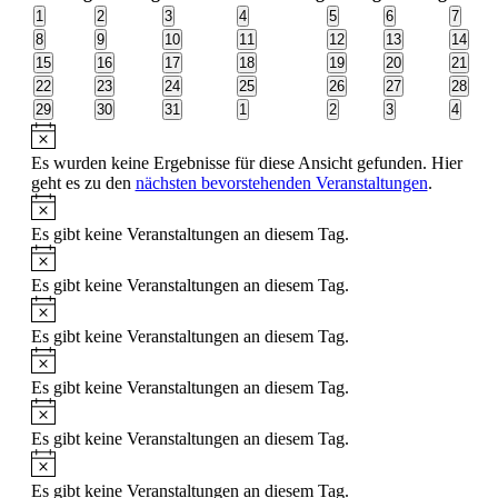
von
0
0
0
0
0
0
0
1
2
3
4
5
6
7
Veranstaltungen
Veranstaltungen
Veranstaltungen
Veranstaltungen
Veranstaltungen
Veranstaltungen
Veranstaltungen
Veranst
0
0
0
0
0
0
0
8
9
10
11
12
13
14
Veranstaltungen
Veranstaltungen
Veranstaltungen
Veranstaltungen
Veranstaltungen
Veranstaltungen
Veranst
0
0
0
0
0
0
0
15
16
17
18
19
20
21
Veranstaltungen
Veranstaltungen
Veranstaltungen
Veranstaltungen
Veranstaltungen
Veranstaltungen
Veranst
0
0
0
0
0
0
0
22
23
24
25
26
27
28
Veranstaltungen
Veranstaltungen
Veranstaltungen
Veranstaltungen
Veranstaltungen
Veranstaltungen
Veranst
0
0
0
0
0
0
0
29
30
31
1
2
3
4
Veranstaltungen
Veranstaltungen
Veranstaltungen
Veranstaltungen
Veranstaltungen
Veranstaltungen
Veranst
Hinweis
Es wurden keine Ergebnisse für diese Ansicht gefunden. Hier
geht es zu den
nächsten bevorstehenden Veranstaltungen
.
Hinweis
Es gibt keine Veranstaltungen an diesem Tag.
Hinweis
Es gibt keine Veranstaltungen an diesem Tag.
Hinweis
Es gibt keine Veranstaltungen an diesem Tag.
Hinweis
Es gibt keine Veranstaltungen an diesem Tag.
Hinweis
Es gibt keine Veranstaltungen an diesem Tag.
Hinweis
Es gibt keine Veranstaltungen an diesem Tag.