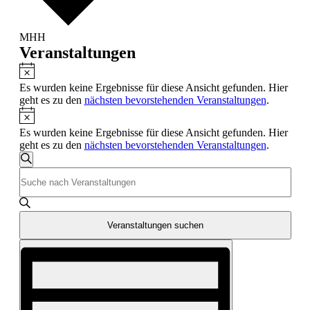
MHH
Veranstaltungen
Hinweis
Es wurden keine Ergebnisse für diese Ansicht gefunden. Hier
geht es zu den
nächsten bevorstehenden Veranstaltungen
.
Hinweis
Es wurden keine Ergebnisse für diese Ansicht gefunden. Hier
geht es zu den
nächsten bevorstehenden Veranstaltungen
.
Veranstaltungen
Suche
Bitte
Suche
Schlüsselwort
und
eingeben.
Suche
Ansichten,
nach
Veranstaltungen suchen
Navigation
Veranstaltungen
Veranstaltung
Schlüsselwort.
Ansichten-
Navigation