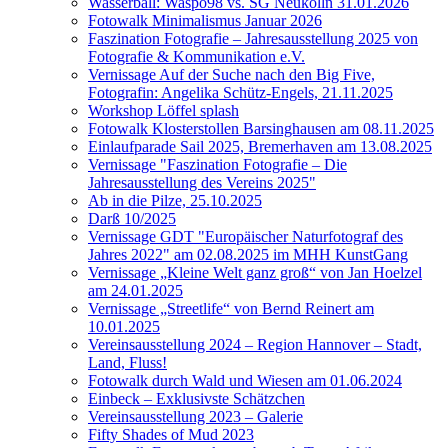
Wasserball: Waspo98 vs. SG Neukölln 31.01.2026
Fotowalk Minimalismus Januar 2026
Faszination Fotografie – Jahresausstellung 2025 von
Fotografie & Kommunikation e.V.
Vernissage Auf der Suche nach den Big Five,
Fotografin: Angelika Schütz-Engels, 21.11.2025
Workshop Löffel splash
Fotowalk Klosterstollen Barsinghausen am 08.11.2025
Einlaufparade Sail 2025, Bremerhaven am 13.08.2025
Vernissage "Faszination Fotografie – Die
Jahresausstellung des Vereins 2025"
Ab in die Pilze, 25.10.2025
Darß 10/2025
Vernissage GDT "Europäischer Naturfotograf des
Jahres 2022" am 02.08.2025 im MHH KunstGang
Vernissage „Kleine Welt ganz groß“ von Jan Hoelzel
am 24.01.2025
Vernissage „Streetlife“ von Bernd Reinert am
10.01.2025
Vereinsausstellung 2024 – Region Hannover – Stadt,
Land, Fluss!
Fotowalk durch Wald und Wiesen am 01.06.2024
Einbeck – Exklusivste Schätzchen
Vereinsausstellung 2023 – Galerie
Fifty Shades of Mud 2023