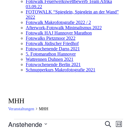
Fotowalk Feuerwerkswettbewerb Team Afrika
03.09.22
FOTOWALK “Spieglein, Spieglein an der Wand”
2022
Fotowalk Makrofotografie 2022 / 2
Afterwork-Fotowalk Minimalismus 2022
Fotowalk HAJ Hannover Marathon
Fotowalks Pietzmoor 2022
Fotowalk Jüdischer Friedhof
Fotowochenende Darss 2021
5. Fotomarathon Hannover
Wattrennen Duhnen 2021
Fotowochenende Berlin 2021
Schnupperkurs Makrofotografie 2021
MHH
Veranstaltungen
MHH
Veranstaltungen
Anstehende
Veranstal
Veran
Suche
Liste
Ansic