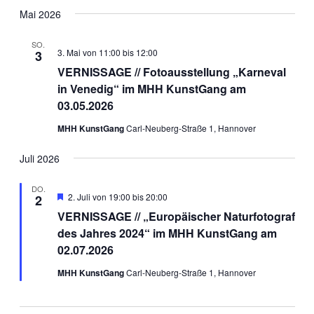
Suche
Datum
Navig
wählen.
Mai 2026
und
Ansichten
SO.
3. Mai von 11:00
bis
12:00
3
Navigati
VERNISSAGE // Fotoausstellung „Karneval
in Venedig“ im MHH KunstGang am
03.05.2026
MHH KunstGang
Carl-Neuberg-Straße 1, Hannover
Juli 2026
DO.
Hervorgehoben
2. Juli von 19:00
bis
20:00
2
VERNISSAGE // „Europäischer Naturfotograf
des Jahres 2024“ im MHH KunstGang am
02.07.2026
MHH KunstGang
Carl-Neuberg-Straße 1, Hannover