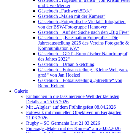
Gästebuch „Together in transit“ von Kristin Peter
und Uwe Merker
Gästebuch „Fachwerk5Eck“
Gästebuch „Malen mit der Kamera“
Gästebuch „Fotografische Vielfalt“ fotografiert
von der BSW-Fotogruppe Hannover
Gästebuch – Auf der Suche nach den „Big Five“
Gästebuch – „Faszination Fotografie – Die
Jahresausstellung 2025 des Vereins Fotografie &
Kommunikation e.V.“
Gästebuch – GDT „Europäischer Naturfotograf
des Jahres 2022“
Gästebuch – Urban Sketching
Gästebuch – Fotoausstellung „Kleine Welt ganz
groß“ von Jan Hoelzel
Gästebuch – Fotoausstellung „Streetlife“ von
Bernd Reinert
Galerie
Eintauchen in die faszinierende Welt der kleinsten
Details am 25.05.2026
Mit „Altglas“ auf dem Frühlingsfest 08.04.2026
Fotowalk mit manuellen Objektiven im Berggarten
21.03.2026
Rugby – SC Germania List 21.03.2026
Finissage „Malen mit der Kamera“ am 20.02.2026