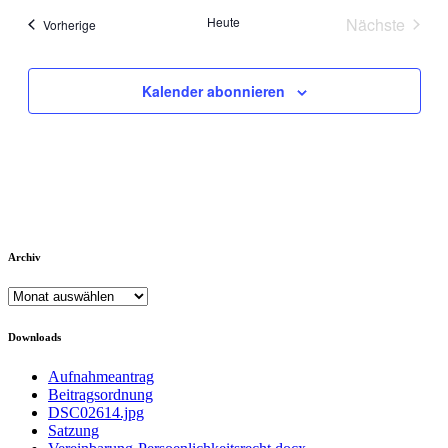
Heute
Nächste
Veranstaltungen
Vorherige
Veranstal
Kalender abonnieren
Archiv
Archiv
Downloads
Aufnahmeantrag
Beitragsordnung
DSC02614.jpg
Satzung