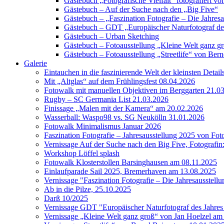
Gästebuch „Fotografische Vielfalt“ fotografiert
Gästebuch – Auf der Suche nach den „Big Five“
Gästebuch – „Faszination Fotografie – Die Jahres
Gästebuch – GDT „Europäischer Naturfotograf de
Gästebuch – Urban Sketching
Gästebuch – Fotoausstellung „Kleine Welt ganz g
Gästebuch – Fotoausstellung „Streetlife“ von Bern
Galerie
Eintauchen in die faszinierende Welt der kleinsten Detai
Mit „Altglas“ auf dem Frühlingsfest 08.04.2026
Fotowalk mit manuellen Objektiven im Berggarten 21.0
Rugby – SC Germania List 21.03.2026
Finissage „Malen mit der Kamera“ am 20.02.2026
Wasserball: Waspo98 vs. SG Neukölln 31.01.2026
Fotowalk Minimalismus Januar 2026
Faszination Fotografie – Jahresausstellung 2025 von Fo
Vernissage Auf der Suche nach den Big Five, Fotografin
Workshop Löffel splash
Fotowalk Klosterstollen Barsinghausen am 08.11.2025
Einlaufparade Sail 2025, Bremerhaven am 13.08.2025
Vernissage "Faszination Fotografie – Die Jahresausstell
Ab in die Pilze, 25.10.2025
Darß 10/2025
Vernissage GDT "Europäischer Naturfotograf des Jah
Vernissage „Kleine Welt ganz groß“ von Jan Hoelzel am