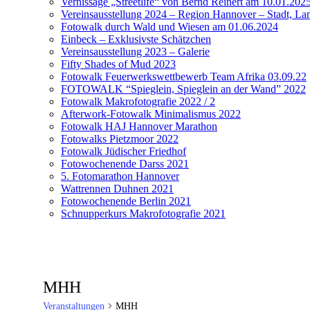
Vernissage „Streetlife“ von Bernd Reinert am 10.01.202
Vereinsausstellung 2024 – Region Hannover – Stadt, Lan
Fotowalk durch Wald und Wiesen am 01.06.2024
Einbeck – Exklusivste Schätzchen
Vereinsausstellung 2023 – Galerie
Fifty Shades of Mud 2023
Fotowalk Feuerwerkswettbewerb Team Afrika 03.09.22
FOTOWALK “Spieglein, Spieglein an der Wand” 2022
Fotowalk Makrofotografie 2022 / 2
Afterwork-Fotowalk Minimalismus 2022
Fotowalk HAJ Hannover Marathon
Fotowalks Pietzmoor 2022
Fotowalk Jüdischer Friedhof
Fotowochenende Darss 2021
5. Fotomarathon Hannover
Wattrennen Duhnen 2021
Fotowochenende Berlin 2021
Schnupperkurs Makrofotografie 2021
MHH
Veranstaltungen
MHH