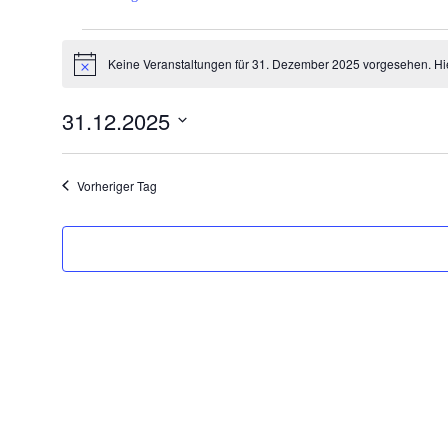
Veranstaltungen
Keine Veranstaltungen für 31. Dezember 2025 vorgesehen. Hi
für
Hinweis
31.
31.12.2025
Dezember
Datum
2025
wählen.
Vorheriger Tag