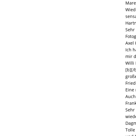
Mare
Wiede
sensa
Hart
Sehr 
Foto
Axel
Ich h
mir d
Willi
[b][/
große
Fried
Eine
Auch 
Frank
Sehr 
wiede
Dag
Toll