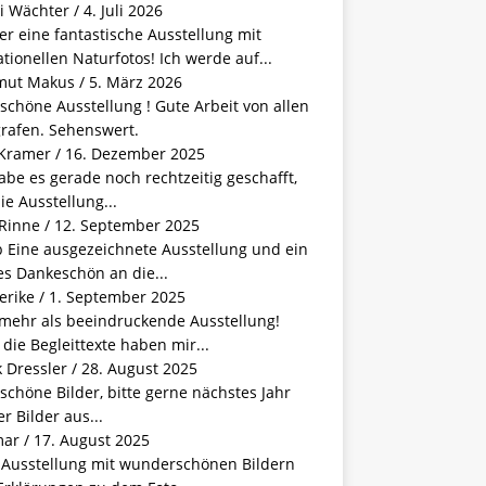
i Wächter
/
4. Juli 2026
r eine fantastische Ausstellung mit
tionellen Naturfotos! Ich werde auf...
mut Makus
/
5. März 2026
schöne Ausstellung ! Gute Arbeit von allen
grafen. Sehenswert.
 Kramer
/
16. Dezember 2025
abe es gerade noch rechtzeitig geschafft,
ie Ausstellung...
 Rinne
/
12. September 2025
b Eine ausgezeichnete Ausstellung und ein
s Dankeschön an die...
erike
/
1. September 2025
 mehr als beeindruckende Ausstellung!
die Begleittexte haben mir...
 Dressler
/
28. August 2025
schöne Bilder, bitte gerne nächstes Jahr
r Bilder aus...
mar
/
17. August 2025
e Ausstellung mit wunderschönen Bildern