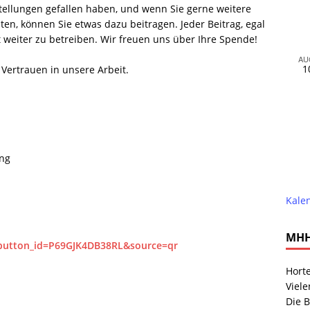
stellungen gefallen haben, und wenn Sie gerne weitere
n, können Sie etwas dazu beitragen. Jeder Beitrag, egal
ekt weiter zu betreiben. Wir freuen uns über Ihre Spende!
AU
1
 Vertrauen in unsere Arbeit.
ng
Kale
MHH
_button_id=P69GJK4DB38RL&source=qr
Hort
Viele
Die B