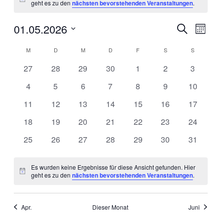
Hinweis
geht es zu den
nächsten bevorstehenden Veranstaltungen
.
01.05.2026
Veranstal
Veran
Suche
Monat
Ansic
Suche
Datum
Navig
Kalender
wählen.
M
MONTAG
D
DIENSTAG
M
MITTWOCH
D
DONNERSTAG
F
FREITAG
S
SAMSTAG
S
SONNTA
und
von
Ansichten
0
0
0
0
0
0
0
27
28
29
30
1
2
3
Veranstaltungen
Veranstaltungen
Veranstaltungen
Veranstaltungen
Veranstaltungen
Veranstaltungen
Veranstaltungen
Veransta
Navigati
0
0
0
0
0
0
0
4
5
6
7
8
9
10
Veranstaltungen
Veranstaltungen
Veranstaltungen
Veranstaltungen
Veranstaltungen
Veranstaltungen
Veransta
0
0
0
0
0
0
0
11
12
13
14
15
16
17
Veranstaltungen
Veranstaltungen
Veranstaltungen
Veranstaltungen
Veranstaltungen
Veranstaltungen
Veransta
0
0
0
0
0
0
0
18
19
20
21
22
23
24
Veranstaltungen
Veranstaltungen
Veranstaltungen
Veranstaltungen
Veranstaltungen
Veranstaltungen
Veransta
0
0
0
0
0
0
0
25
26
27
28
29
30
31
Veranstaltungen
Veranstaltungen
Veranstaltungen
Veranstaltungen
Veranstaltungen
Veranstaltungen
Veransta
Es wurden keine Ergebnisse für diese Ansicht gefunden. Hier
Hinweis
geht es zu den
nächsten bevorstehenden Veranstaltungen
.
Apr.
Dieser Monat
Juni