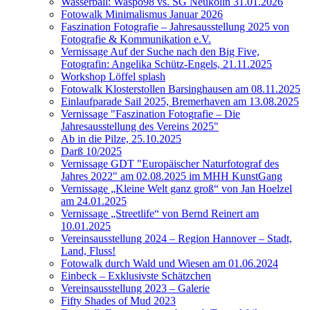
Wasserball: Waspo98 vs. SG Neukölln 31.01.2026
Fotowalk Minimalismus Januar 2026
Faszination Fotografie – Jahresausstellung 2025 von
Fotografie & Kommunikation e.V.
Vernissage Auf der Suche nach den Big Five,
Fotografin: Angelika Schütz-Engels, 21.11.2025
Workshop Löffel splash
Fotowalk Klosterstollen Barsinghausen am 08.11.2025
Einlaufparade Sail 2025, Bremerhaven am 13.08.2025
Vernissage "Faszination Fotografie – Die
Jahresausstellung des Vereins 2025"
Ab in die Pilze, 25.10.2025
Darß 10/2025
Vernissage GDT "Europäischer Naturfotograf des
Jahres 2022" am 02.08.2025 im MHH KunstGang
Vernissage „Kleine Welt ganz groß“ von Jan Hoelzel
am 24.01.2025
Vernissage „Streetlife“ von Bernd Reinert am
10.01.2025
Vereinsausstellung 2024 – Region Hannover – Stadt,
Land, Fluss!
Fotowalk durch Wald und Wiesen am 01.06.2024
Einbeck – Exklusivste Schätzchen
Vereinsausstellung 2023 – Galerie
Fifty Shades of Mud 2023