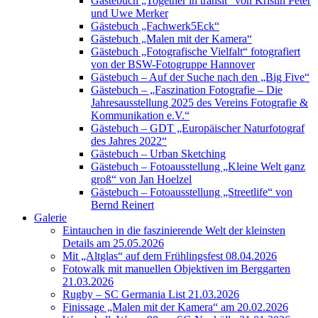
Gästebuch „Together in transit“ von Kristin Peter
und Uwe Merker
Gästebuch „Fachwerk5Eck“
Gästebuch „Malen mit der Kamera“
Gästebuch „Fotografische Vielfalt“ fotografiert
von der BSW-Fotogruppe Hannover
Gästebuch – Auf der Suche nach den „Big Five“
Gästebuch – „Faszination Fotografie – Die
Jahresausstellung 2025 des Vereins Fotografie &
Kommunikation e.V.“
Gästebuch – GDT „Europäischer Naturfotograf
des Jahres 2022“
Gästebuch – Urban Sketching
Gästebuch – Fotoausstellung „Kleine Welt ganz
groß“ von Jan Hoelzel
Gästebuch – Fotoausstellung „Streetlife“ von
Bernd Reinert
Galerie
Eintauchen in die faszinierende Welt der kleinsten
Details am 25.05.2026
Mit „Altglas“ auf dem Frühlingsfest 08.04.2026
Fotowalk mit manuellen Objektiven im Berggarten
21.03.2026
Rugby – SC Germania List 21.03.2026
Finissage „Malen mit der Kamera“ am 20.02.2026