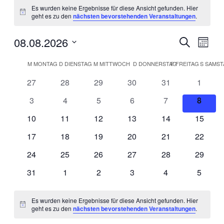
Es wurden keine Ergebnisse für diese Ansicht gefunden. Hier
Hinweis
geht es zu den
nächsten bevorstehenden Veranstaltungen
.
08.08.2026
Veranstal
Veran
Suche
Monat
Ansic
Suche
Datum
Navig
Kalender
wählen.
M
MONTAG
D
DIENSTAG
M
MITTWOCH
D
DONNERSTAG
F
FREITAG
S
SAMST
und
von
Ansichten
0
0
0
0
0
0
27
28
29
30
31
1
Veranstaltungen
Veranstaltungen
Veranstaltungen
Veranstaltungen
Veranstaltungen
Veranstaltungen
Veranst
Navigati
0
0
0
0
0
0
3
4
5
6
7
8
Veranstaltungen
Veranstaltungen
Veranstaltungen
Veranstaltungen
Veranstaltungen
Verans
0
0
0
0
0
0
10
11
12
13
14
15
Veranstaltungen
Veranstaltungen
Veranstaltungen
Veranstaltungen
Veranstaltungen
Veranst
0
0
0
0
0
0
17
18
19
20
21
22
Veranstaltungen
Veranstaltungen
Veranstaltungen
Veranstaltungen
Veranstaltungen
Veranst
0
0
0
0
0
0
24
25
26
27
28
29
Veranstaltungen
Veranstaltungen
Veranstaltungen
Veranstaltungen
Veranstaltungen
Veranst
0
0
0
0
0
0
31
1
2
3
4
5
Veranstaltungen
Veranstaltungen
Veranstaltungen
Veranstaltungen
Veranstaltungen
Veranst
Es wurden keine Ergebnisse für diese Ansicht gefunden. Hier
Hinweis
geht es zu den
nächsten bevorstehenden Veranstaltungen
.