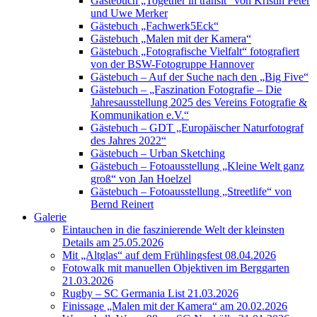
Gästebuch „Together in transit“ von Kristin Peter
und Uwe Merker
Gästebuch „Fachwerk5Eck“
Gästebuch „Malen mit der Kamera“
Gästebuch „Fotografische Vielfalt“ fotografiert
von der BSW-Fotogruppe Hannover
Gästebuch – Auf der Suche nach den „Big Five“
Gästebuch – „Faszination Fotografie – Die
Jahresausstellung 2025 des Vereins Fotografie &
Kommunikation e.V.“
Gästebuch – GDT „Europäischer Naturfotograf
des Jahres 2022“
Gästebuch – Urban Sketching
Gästebuch – Fotoausstellung „Kleine Welt ganz
groß“ von Jan Hoelzel
Gästebuch – Fotoausstellung „Streetlife“ von
Bernd Reinert
Galerie
Eintauchen in die faszinierende Welt der kleinsten
Details am 25.05.2026
Mit „Altglas“ auf dem Frühlingsfest 08.04.2026
Fotowalk mit manuellen Objektiven im Berggarten
21.03.2026
Rugby – SC Germania List 21.03.2026
Finissage „Malen mit der Kamera“ am 20.02.2026