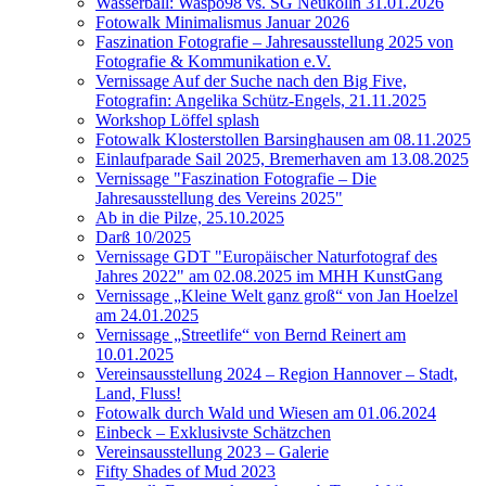
Wasserball: Waspo98 vs. SG Neukölln 31.01.2026
Fotowalk Minimalismus Januar 2026
Faszination Fotografie – Jahresausstellung 2025 von
Fotografie & Kommunikation e.V.
Vernissage Auf der Suche nach den Big Five,
Fotografin: Angelika Schütz-Engels, 21.11.2025
Workshop Löffel splash
Fotowalk Klosterstollen Barsinghausen am 08.11.2025
Einlaufparade Sail 2025, Bremerhaven am 13.08.2025
Vernissage "Faszination Fotografie – Die
Jahresausstellung des Vereins 2025"
Ab in die Pilze, 25.10.2025
Darß 10/2025
Vernissage GDT "Europäischer Naturfotograf des
Jahres 2022" am 02.08.2025 im MHH KunstGang
Vernissage „Kleine Welt ganz groß“ von Jan Hoelzel
am 24.01.2025
Vernissage „Streetlife“ von Bernd Reinert am
10.01.2025
Vereinsausstellung 2024 – Region Hannover – Stadt,
Land, Fluss!
Fotowalk durch Wald und Wiesen am 01.06.2024
Einbeck – Exklusivste Schätzchen
Vereinsausstellung 2023 – Galerie
Fifty Shades of Mud 2023