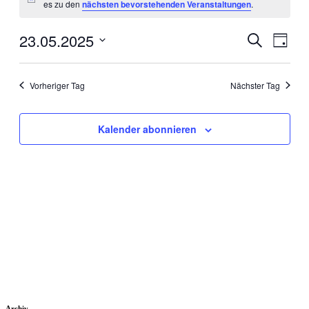
Hinweis
es zu den
nächsten bevorstehenden Veranstaltungen
.
23.
Mai
23.05.2025
Veranstal
Veran
Suche
Tag
Ansic
2025
Suche
Datum
Navig
wählen.
und
Vorheriger Tag
Nächster Tag
Ansichten
Navigati
Kalender abonnieren
Archiv