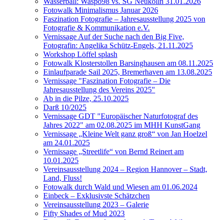
Wasserball: Waspo98 vs. SG Neukölln 31.01.2026
Fotowalk Minimalismus Januar 2026
Faszination Fotografie – Jahresausstellung 2025 von
Fotografie & Kommunikation e.V.
Vernissage Auf der Suche nach den Big Five,
Fotografin: Angelika Schütz-Engels, 21.11.2025
Workshop Löffel splash
Fotowalk Klosterstollen Barsinghausen am 08.11.2025
Einlaufparade Sail 2025, Bremerhaven am 13.08.2025
Vernissage "Faszination Fotografie – Die
Jahresausstellung des Vereins 2025"
Ab in die Pilze, 25.10.2025
Darß 10/2025
Vernissage GDT "Europäischer Naturfotograf des
Jahres 2022" am 02.08.2025 im MHH KunstGang
Vernissage „Kleine Welt ganz groß“ von Jan Hoelzel
am 24.01.2025
Vernissage „Streetlife“ von Bernd Reinert am
10.01.2025
Vereinsausstellung 2024 – Region Hannover – Stadt,
Land, Fluss!
Fotowalk durch Wald und Wiesen am 01.06.2024
Einbeck – Exklusivste Schätzchen
Vereinsausstellung 2023 – Galerie
Fifty Shades of Mud 2023