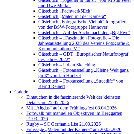
Gästebuch „Together in transit“ von Kristin Peter
und Uwe Merker
Gästebuch „Fachwerk5Eck“
Gästebuch „Malen mit der Kamera“
Gästebuch „Fotografische Vielfalt“ fotografiert
von der BSW-Fotogruppe Hannover
Gästebuch – Auf der Suche nach den „Big Five“
Gästebuch – „Faszination Fotografie – Die
Jahresausstellung 2025 des Vereins Fotografie &
Kommunikation e.V.“
Gästebuch – GDT „Europäischer Naturfotograf
des Jahres 2022“
Gästebuch – Urban Sketching
Gästebuch – Fotoausstellung „Kleine Welt ganz
groß“ von Jan Hoelzel
Gästebuch – Fotoausstellung „Streetlife“ von
Bernd Reinert
Galerie
Eintauchen in die faszinierende Welt der kleinsten
Details am 25.05.2026
Mit „Altglas“ auf dem Frühlingsfest 08.04.2026
Fotowalk mit manuellen Objektiven im Berggarten
21.03.2026
Rugby – SC Germania List 21.03.2026
Finissage „Malen mit der Kamera“ am 20.02.2026