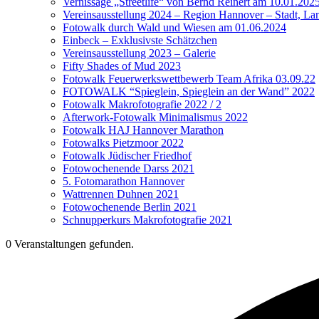
Vernissage „Streetlife“ von Bernd Reinert am 10.01.202
Vereinsausstellung 2024 – Region Hannover – Stadt, Lan
Fotowalk durch Wald und Wiesen am 01.06.2024
Einbeck – Exklusivste Schätzchen
Vereinsausstellung 2023 – Galerie
Fifty Shades of Mud 2023
Fotowalk Feuerwerkswettbewerb Team Afrika 03.09.22
FOTOWALK “Spieglein, Spieglein an der Wand” 2022
Fotowalk Makrofotografie 2022 / 2
Afterwork-Fotowalk Minimalismus 2022
Fotowalk HAJ Hannover Marathon
Fotowalks Pietzmoor 2022
Fotowalk Jüdischer Friedhof
Fotowochenende Darss 2021
5. Fotomarathon Hannover
Wattrennen Duhnen 2021
Fotowochenende Berlin 2021
Schnupperkurs Makrofotografie 2021
0 Veranstaltungen gefunden.