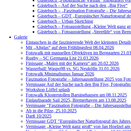
Gästebuch „Fotografische Vielfalt“ fotografiert
Gästebuch – Auf der Suche nach den „Big Five“
Gästebuch – „Faszination Fotografie – Die Jahres
Gästebuch – GDT „Europäischer Naturfotograf de
Gästebuch – Urban Sketching
Gästebuch – Fotoausstellung „Kleine Welt ganz g
Gästebuch – Fotoausstellung „Streetlife“ von Bern
Galerie
Eintauchen in die faszinierende Welt der kleinsten Detai
Mit „Altglas“ auf dem Frühlingsfest 08.04.2026
Fotowalk mit manuellen Objektiven im Berggarten 21.0
Rugby – SC Germania List 21.03.2026
Finissage „Malen mit der Kamera“ am 20.02.2026
Wasserball: Waspo98 vs. SG Neukölln 31.01.2026
Fotowalk Minimalismus Januar 2026
Faszination Fotografie – Jahresausstellung 2025 von Fo
Vernissage Auf der Suche nach den Big Five, Fotografin
Workshop Löffel splash
Fotowalk Klosterstollen Barsinghausen am 08.11.2025
Einlaufparade Sail 2025, Bremerhaven am 13.08.2025
Vernissage "Faszination Fotografie – Die Jahresausstell
Ab in die Pilze, 25.10.2025
Darß 10/2025
Vernissage GDT "Europäischer Naturfotograf des Jah
Vernissage „Kleine Welt ganz groß“ von Jan Hoelzel am