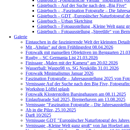
Gästebuch „Fotografische Vielfalt“ fotografiert
Gästebuch – Auf der Suche nach den „Big Five“
Gästebuch – „Faszination Fotografie – Die Jahres
Gästebuch – GDT „Europäischer Naturfotograf de
Gästebuch – Urban Sketching
Gästebuch – Fotoausstellung „Kleine Welt ganz g
Gästebuch – Fotoausstellung „Streetlife“ von Bern
Galerie
Eintauchen in die faszinierende Welt der kleinsten Detai
Mit „Altglas“ auf dem Frühlingsfest 08.04.2026
Fotowalk mit manuellen Objektiven im Berggarten 21.0
Rugby – SC Germania List 21.03.2026
Finissage „Malen mit der Kamera“ am 20.02.2026
Wasserball: Waspo98 vs. SG Neukölln 31.01.2026
Fotowalk Minimalismus Januar 2026
Faszination Fotografie – Jahresausstellung 2025 von Fo
Vernissage Auf der Suche nach den Big Five, Fotografin
Workshop Löffel splash
Fotowalk Klosterstollen Barsinghausen am 08.11.2025
Einlaufparade Sail 2025, Bremerhaven am 13.08.2025
Vernissage "Faszination Fotografie – Die Jahresausstell
Ab in die Pilze, 25.10.2025
Darß 10/2025
Vernissage GDT "Europäischer Naturfotograf des Jah
Vernissage „Kleine Welt ganz groß“ von Jan Hoelzel am