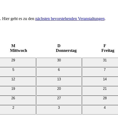
. Hier geht es zu den
nächsten bevorstehenden Veranstaltungen
.
M
D
F
Mittwoch
Donnerstag
Freitag
0
0
0
29
30
31
Veranstaltungen
Veranstaltungen
Veranstal
0
0
0
5
6
7
Veranstaltungen
Veranstaltungen
Veransta
0
0
0
12
13
14
Veranstaltungen
Veranstaltungen
Veranstal
0
0
0
19
20
21
Veranstaltungen
Veranstaltungen
Veranstal
0
0
0
26
27
28
Veranstaltungen
Veranstaltungen
Veranstal
0
0
0
2
3
4
Veranstaltungen
Veranstaltungen
Veransta