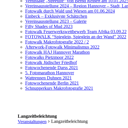
Vernissage „Streetlife“ von Bernd Reinert am 10.01.202
Vereinsausstellung 2024 – Region Hannover – Stadt, Lan
Fotowalk durch Wald und Wiesen am 01.06.2024
Einbeck – Exklusivste Schätzchen
Vereinsausstellung 2023 – Galerie
Fifty Shades of Mud 2023
Fotowalk Feuerwerkswettbewerb Team Afrika 03.09.22
FOTOWALK “Spieglein, Spieglein an der Wand” 2022
Fotowalk Makrofotografie 2022 / 2
Afterwork-Fotowalk Minimalismus 2022
Fotowalk HAJ Hannover Marathon
Fotowalks Pietzmoor 2022
Fotowalk Jüdischer Friedhof
Fotowochenende Darss 2021
5. Fotomarathon Hannover
Wattrennen Duhnen 2021
Fotowochenende Berlin 2021
Schnupperkurs Makrofotografie 2021
Langzeitbeleichtung
Langzeitbeleichtung
Veranstaltungen