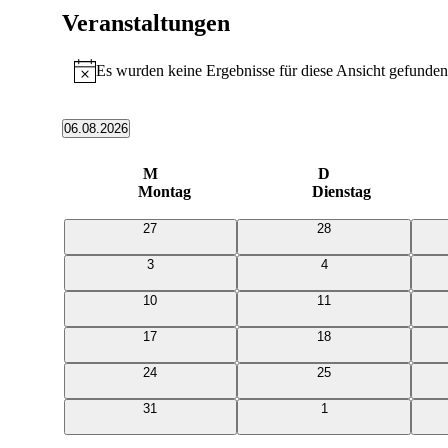
Veranstaltungen
Es wurden keine Ergebnisse für diese Ansicht gefunden
Hinweis
06.08.2026
Datum
wählen.
Kalender
M
D
Montag
Dienstag
von
Veranstaltungen
0
0
27
28
Veranstaltungen
Veranstaltungen
0
0
3
4
Veranstaltungen
Veranstaltungen
0
0
10
11
Veranstaltungen
Veranstaltungen
0
0
17
18
Veranstaltungen
Veranstaltungen
0
0
24
25
Veranstaltungen
Veranstaltungen
0
0
31
1
Veranstaltungen
Veranstaltungen