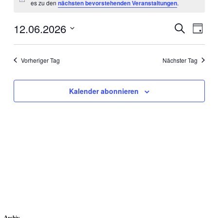
Hinweis
es zu den
nächsten bevorstehenden Veranstaltungen
.
12.
Juni
12.06.2026
Veranstal
Veran
Suche
Tag
Ansic
2026
Suche
Datum
Navig
wählen.
und
Vorheriger Tag
Nächster Tag
Ansichten
Navigati
Kalender abonnieren
Archiv