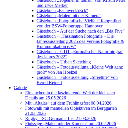
Gästebuch „Together in transit“ von Kristin Peter
und Uwe Merker
Gästebuch „Fachwerk5Eck“
Gästebuch „Malen mit der Kamera“
Gästebuch „Fotografische Vielfalt“ fotografiert
von der BSW-Fotogruppe Hannover
Gästebuch – Auf der Suche nach den „Big Five“
Gästebuch – „Faszination Fotografie – Die
Jahresausstellung 2025 des Vereins Fotografie &
Kommunikation e.V.“
Gästebuch – GDT „Europäischer Naturfotograf
des Jahres 2022“
Gästebuch – Urban Sketching
Gästebuch – Fotoausstellung „Kleine Welt ganz
groß“ von Jan Hoelzel
Gästebuch – Fotoausstellung „Streetlife“ von
Bernd Reinert
Galerie
Eintauchen in die faszinierende Welt der kleinsten
Details am 25.05.2026
Mit „Altglas“ auf dem Frühlingsfest 08.04.2026
Fotowalk mit manuellen Objektiven im Berggarten
21.03.2026
Rugby – SC Germania List 21.03.2026
Finissage „Malen mit der Kamera“ am 20.02.2026