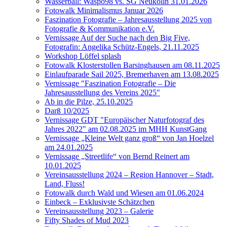
Wasserball: Waspo98 vs. SG Neukölln 31.01.2026
Fotowalk Minimalismus Januar 2026
Faszination Fotografie – Jahresausstellung 2025 von
Fotografie & Kommunikation e.V.
Vernissage Auf der Suche nach den Big Five,
Fotografin: Angelika Schütz-Engels, 21.11.2025
Workshop Löffel splash
Fotowalk Klosterstollen Barsinghausen am 08.11.2025
Einlaufparade Sail 2025, Bremerhaven am 13.08.2025
Vernissage "Faszination Fotografie – Die
Jahresausstellung des Vereins 2025"
Ab in die Pilze, 25.10.2025
Darß 10/2025
Vernissage GDT "Europäischer Naturfotograf des
Jahres 2022" am 02.08.2025 im MHH KunstGang
Vernissage „Kleine Welt ganz groß“ von Jan Hoelzel
am 24.01.2025
Vernissage „Streetlife“ von Bernd Reinert am
10.01.2025
Vereinsausstellung 2024 – Region Hannover – Stadt,
Land, Fluss!
Fotowalk durch Wald und Wiesen am 01.06.2024
Einbeck – Exklusivste Schätzchen
Vereinsausstellung 2023 – Galerie
Fifty Shades of Mud 2023