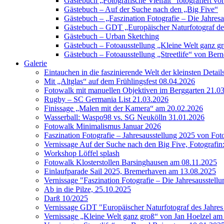
Gästebuch „Fotografische Vielfalt“ fotografiert
Gästebuch – Auf der Suche nach den „Big Five“
Gästebuch – „Faszination Fotografie – Die Jahres
Gästebuch – GDT „Europäischer Naturfotograf de
Gästebuch – Urban Sketching
Gästebuch – Fotoausstellung „Kleine Welt ganz g
Gästebuch – Fotoausstellung „Streetlife“ von Bern
Galerie
Eintauchen in die faszinierende Welt der kleinsten Detai
Mit „Altglas“ auf dem Frühlingsfest 08.04.2026
Fotowalk mit manuellen Objektiven im Berggarten 21.0
Rugby – SC Germania List 21.03.2026
Finissage „Malen mit der Kamera“ am 20.02.2026
Wasserball: Waspo98 vs. SG Neukölln 31.01.2026
Fotowalk Minimalismus Januar 2026
Faszination Fotografie – Jahresausstellung 2025 von Fo
Vernissage Auf der Suche nach den Big Five, Fotografin
Workshop Löffel splash
Fotowalk Klosterstollen Barsinghausen am 08.11.2025
Einlaufparade Sail 2025, Bremerhaven am 13.08.2025
Vernissage "Faszination Fotografie – Die Jahresausstell
Ab in die Pilze, 25.10.2025
Darß 10/2025
Vernissage GDT "Europäischer Naturfotograf des Jah
Vernissage „Kleine Welt ganz groß“ von Jan Hoelzel am