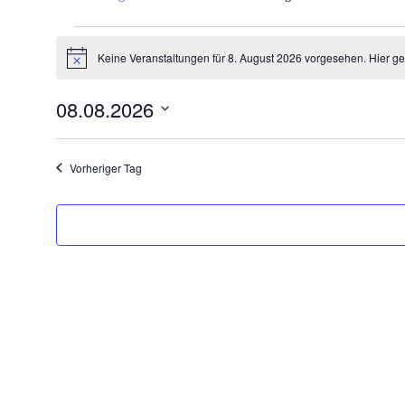
Veranstaltungen
Keine Veranstaltungen für 8. August 2026 vorgesehen. Hier g
für
Hinweis
8.
08.08.2026
August
Datum
2026
wählen.
Vorheriger Tag