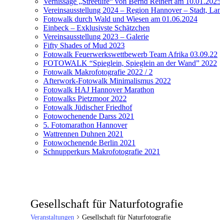
Vernissage „Streetlife“ von Bernd Reinert am 10.01.202
Vereinsausstellung 2024 – Region Hannover – Stadt, Lan
Fotowalk durch Wald und Wiesen am 01.06.2024
Einbeck – Exklusivste Schätzchen
Vereinsausstellung 2023 – Galerie
Fifty Shades of Mud 2023
Fotowalk Feuerwerkswettbewerb Team Afrika 03.09.22
FOTOWALK “Spieglein, Spieglein an der Wand” 2022
Fotowalk Makrofotografie 2022 / 2
Afterwork-Fotowalk Minimalismus 2022
Fotowalk HAJ Hannover Marathon
Fotowalks Pietzmoor 2022
Fotowalk Jüdischer Friedhof
Fotowochenende Darss 2021
5. Fotomarathon Hannover
Wattrennen Duhnen 2021
Fotowochenende Berlin 2021
Schnupperkurs Makrofotografie 2021
Gesellschaft für Naturfotografie
Veranstaltungen
Gesellschaft für Naturfotografie