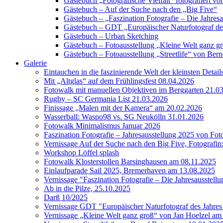
Gästebuch „Fotografische Vielfalt“ fotografiert
Gästebuch – Auf der Suche nach den „Big Five“
Gästebuch – „Faszination Fotografie – Die Jahres
Gästebuch – GDT „Europäischer Naturfotograf de
Gästebuch – Urban Sketching
Gästebuch – Fotoausstellung „Kleine Welt ganz g
Gästebuch – Fotoausstellung „Streetlife“ von Bern
Galerie
Eintauchen in die faszinierende Welt der kleinsten Detai
Mit „Altglas“ auf dem Frühlingsfest 08.04.2026
Fotowalk mit manuellen Objektiven im Berggarten 21.0
Rugby – SC Germania List 21.03.2026
Finissage „Malen mit der Kamera“ am 20.02.2026
Wasserball: Waspo98 vs. SG Neukölln 31.01.2026
Fotowalk Minimalismus Januar 2026
Faszination Fotografie – Jahresausstellung 2025 von Fo
Vernissage Auf der Suche nach den Big Five, Fotografin
Workshop Löffel splash
Fotowalk Klosterstollen Barsinghausen am 08.11.2025
Einlaufparade Sail 2025, Bremerhaven am 13.08.2025
Vernissage "Faszination Fotografie – Die Jahresausstell
Ab in die Pilze, 25.10.2025
Darß 10/2025
Vernissage GDT "Europäischer Naturfotograf des Jah
Vernissage „Kleine Welt ganz groß“ von Jan Hoelzel am