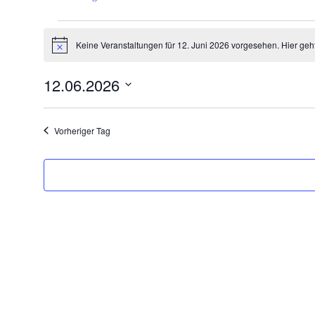
Veranstaltungen
Keine Veranstaltungen für 12. Juni 2026 vorgesehen. Hier geh
für
Hinweis
12.
12.06.2026
Juni
Datum
2026
wählen.
Vorheriger Tag