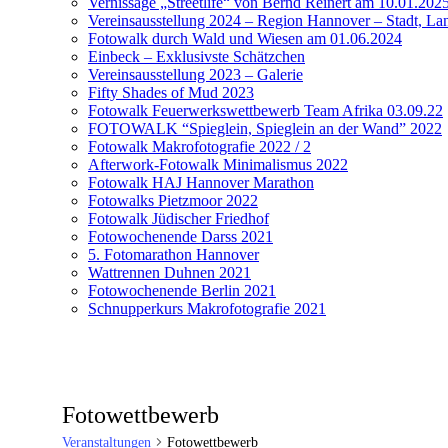
Vernissage „Streetlife“ von Bernd Reinert am 10.01.202
Vereinsausstellung 2024 – Region Hannover – Stadt, Lan
Fotowalk durch Wald und Wiesen am 01.06.2024
Einbeck – Exklusivste Schätzchen
Vereinsausstellung 2023 – Galerie
Fifty Shades of Mud 2023
Fotowalk Feuerwerkswettbewerb Team Afrika 03.09.22
FOTOWALK “Spieglein, Spieglein an der Wand” 2022
Fotowalk Makrofotografie 2022 / 2
Afterwork-Fotowalk Minimalismus 2022
Fotowalk HAJ Hannover Marathon
Fotowalks Pietzmoor 2022
Fotowalk Jüdischer Friedhof
Fotowochenende Darss 2021
5. Fotomarathon Hannover
Wattrennen Duhnen 2021
Fotowochenende Berlin 2021
Schnupperkurs Makrofotografie 2021
Fotowettbewerb
Veranstaltungen
Fotowettbewerb