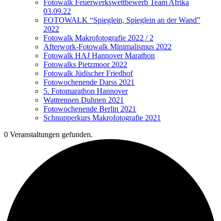
Fotowalk Feuerwerkswettbewerb Team Afrika
03.09.22
FOTOWALK “Spieglein, Spieglein an der Wand”
2022
Fotowalk Makrofotografie 2022 / 2
Afterwork-Fotowalk Minimalismus 2022
Fotowalk HAJ Hannover Marathon
Fotowalks Pietzmoor 2022
Fotowalk Jüdischer Friedhof
Fotowochenende Darss 2021
5. Fotomarathon Hannover
Wattrennen Duhnen 2021
Fotowochenende Berlin 2021
Schnupperkurs Makrofotografie 2021
0 Veranstaltungen gefunden.