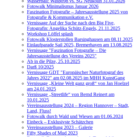
Wasserball: Waspo98 vs. SG Neukölln 31.01.2026
Fotowalk Minimalismus Januar 2026
Faszination Fotografie – Jahresausstellung 2025 von
Fotografie & Kommunikation e.V.
Vernissage Auf der Suche nach den Big Five,
Fotografin: Angelika Schütz-Engels, 21.11.2025
Workshop Löffel splash
Fotowalk Klosterstollen Barsinghausen am 08.11.2025
Einlaufparade Sail 2025, Bremerhaven am 13.08.2025
Vernissage "Faszination Fotografie – Die
Jahresausstellung des Vereins 2025"
Ab in die Pilze, 25.10.2025
Darß 10/2025
Vernissage GDT "Europäischer Naturfotograf des
Jahres 2022" am 02.08.2025 im MHH KunstGang
Vernissage „Kleine Welt ganz groß“ von Jan Hoelzel
am 24.01.2025
Vernissage „Streetlife“ von Bernd Reinert am
10.01.2025
Vereinsausstellung 2024 – Region Hannover – Stadt,
Land, Fluss!
Fotowalk durch Wald und Wiesen am 01.06.2024
Einbeck – Exklusivste Schätzchen
Vereinsausstellung 2023 – Galerie
Fifty Shades of Mud 2023