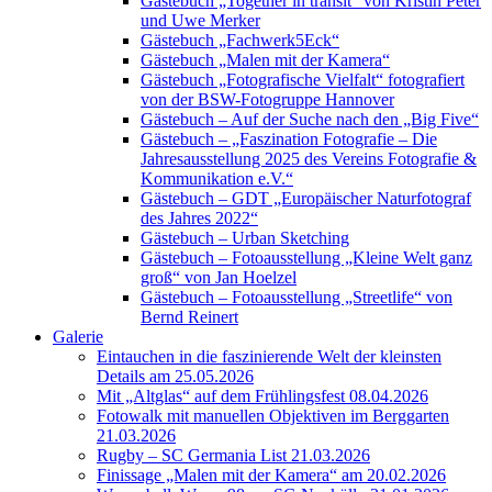
Gästebuch „Together in transit“ von Kristin Peter
und Uwe Merker
Gästebuch „Fachwerk5Eck“
Gästebuch „Malen mit der Kamera“
Gästebuch „Fotografische Vielfalt“ fotografiert
von der BSW-Fotogruppe Hannover
Gästebuch – Auf der Suche nach den „Big Five“
Gästebuch – „Faszination Fotografie – Die
Jahresausstellung 2025 des Vereins Fotografie &
Kommunikation e.V.“
Gästebuch – GDT „Europäischer Naturfotograf
des Jahres 2022“
Gästebuch – Urban Sketching
Gästebuch – Fotoausstellung „Kleine Welt ganz
groß“ von Jan Hoelzel
Gästebuch – Fotoausstellung „Streetlife“ von
Bernd Reinert
Galerie
Eintauchen in die faszinierende Welt der kleinsten
Details am 25.05.2026
Mit „Altglas“ auf dem Frühlingsfest 08.04.2026
Fotowalk mit manuellen Objektiven im Berggarten
21.03.2026
Rugby – SC Germania List 21.03.2026
Finissage „Malen mit der Kamera“ am 20.02.2026