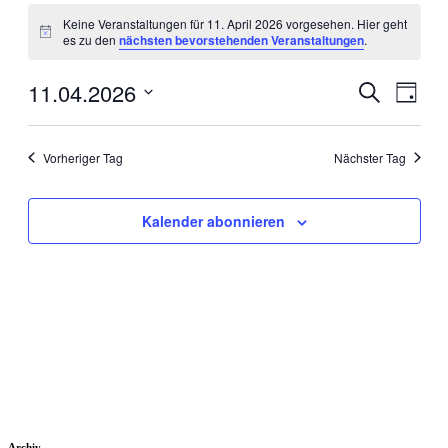
Veranstaltungen
Keine Veranstaltungen für 11. April 2026 vorgesehen. Hier geht
für
Hinweis
es zu den
nächsten bevorstehenden Veranstaltungen
.
11.
April
11.04.2026
Veranstal
Veran
Suche
Tag
Ansic
2026
Suche
Datum
Navig
wählen.
und
Vorheriger Tag
Nächster Tag
Ansichten
Navigati
Kalender abonnieren
Archiv