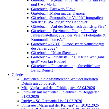
Gästebuch „Together in transit“ von Kristin Peter
und Uwe Merker
Gästebuch „Fachwerk5Eck“
Gästebuch „Malen mit der Kamera“
Gästebuch „Fotografische Vielfalt“ fotografiert
von der BSW-Fotogruppe Hannover
Gästebuch – Auf der Suche nach den „Big Five“
Gästebuch – „Faszination Fotografie – Die
Jahresausstellung 2025 des Vereins Fotografie &
Kommunikation e.V.“
Gästebuch – GDT „Europäischer Naturfotograf
des Jahres 2022“
Gästebuch – Urban Sketching
Gästebuch – Fotoausstellung „Kleine Welt ganz
groß“ von Jan Hoelzel
Gästebuch – Fotoausstellung „Streetlife“ von
Bernd Reinert
Galerie
Eintauchen in die faszinierende Welt der kleinsten
Details am 25.05.2026
Mit „Altglas“ auf dem Frühlingsfest 08.04.2026
Fotowalk mit manuellen Objektiven im Berggarten
21.03.2026
Rugby – SC Germania List 21.03.2026
Finissage „Malen mit der Kamera“ am 20.02.2026