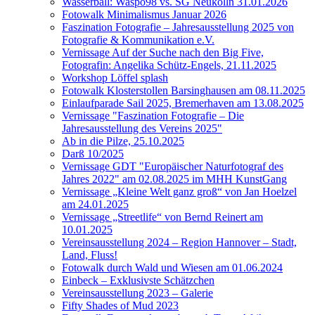
Wasserball: Waspo98 vs. SG Neukölln 31.01.2026
Fotowalk Minimalismus Januar 2026
Faszination Fotografie – Jahresausstellung 2025 von
Fotografie & Kommunikation e.V.
Vernissage Auf der Suche nach den Big Five,
Fotografin: Angelika Schütz-Engels, 21.11.2025
Workshop Löffel splash
Fotowalk Klosterstollen Barsinghausen am 08.11.2025
Einlaufparade Sail 2025, Bremerhaven am 13.08.2025
Vernissage "Faszination Fotografie – Die
Jahresausstellung des Vereins 2025"
Ab in die Pilze, 25.10.2025
Darß 10/2025
Vernissage GDT "Europäischer Naturfotograf des
Jahres 2022" am 02.08.2025 im MHH KunstGang
Vernissage „Kleine Welt ganz groß“ von Jan Hoelzel
am 24.01.2025
Vernissage „Streetlife“ von Bernd Reinert am
10.01.2025
Vereinsausstellung 2024 – Region Hannover – Stadt,
Land, Fluss!
Fotowalk durch Wald und Wiesen am 01.06.2024
Einbeck – Exklusivste Schätzchen
Vereinsausstellung 2023 – Galerie
Fifty Shades of Mud 2023