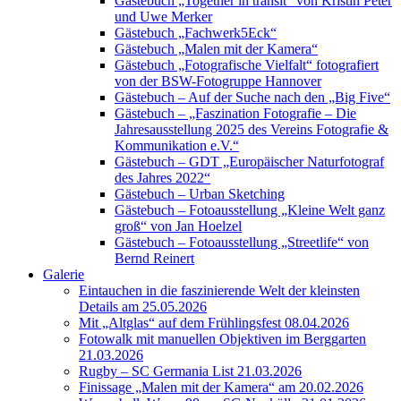
Gästebuch „Together in transit“ von Kristin Peter
und Uwe Merker
Gästebuch „Fachwerk5Eck“
Gästebuch „Malen mit der Kamera“
Gästebuch „Fotografische Vielfalt“ fotografiert
von der BSW-Fotogruppe Hannover
Gästebuch – Auf der Suche nach den „Big Five“
Gästebuch – „Faszination Fotografie – Die
Jahresausstellung 2025 des Vereins Fotografie &
Kommunikation e.V.“
Gästebuch – GDT „Europäischer Naturfotograf
des Jahres 2022“
Gästebuch – Urban Sketching
Gästebuch – Fotoausstellung „Kleine Welt ganz
groß“ von Jan Hoelzel
Gästebuch – Fotoausstellung „Streetlife“ von
Bernd Reinert
Galerie
Eintauchen in die faszinierende Welt der kleinsten
Details am 25.05.2026
Mit „Altglas“ auf dem Frühlingsfest 08.04.2026
Fotowalk mit manuellen Objektiven im Berggarten
21.03.2026
Rugby – SC Germania List 21.03.2026
Finissage „Malen mit der Kamera“ am 20.02.2026