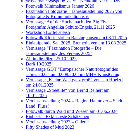
Wasserball: Waspo98 vs. SG Neukölln 31.01.2026
Fotowalk Minimalismus Januar 2026
Faszination Fotografie – Jahresausstellung 2025 von
Fotografie & Kommunikation e.V.
Vernissage Auf der Suche nach den Big Five,
Fotografin: Angelika Schütz-Engels, 21.11.2025
Workshop Löffel splash
Fotowalk Klosterstollen Barsinghausen am 08.11.2025
Einlaufparade Sail 2025, Bremerhaven am 13.08.2025
Vernissage "Faszination Fotografie – Die
Jahresausstellung des Vereins 2025"
Ab in die Pilze, 25.10.2025
Darß 10/2025
Vernissage GDT "Europäischer Naturfotograf des
Jahres 2022" am 02.08.2025 im MHH KunstGang
Vernissage „Kleine Welt ganz groß“ von Jan Hoelzel
am 24.01.2025
Vernissage „Streetlife“ von Bernd Reinert am
10.01.2025
Vereinsausstellung 2024 – Region Hannover – Stadt,
Land, Fluss!
Fotowalk durch Wald und Wiesen am 01.06.2024
Einbeck – Exklusivste Schätzchen
Vereinsausstellung 2023 – Galerie
Fifty Shades of Mud 2023