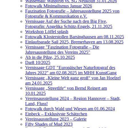
Wasserball: Waspo98 vs. SG Neukölln 31.01.2026
Fotowalk Minimalismus Januar 2026
Faszination Fotografie – Jahresausstellung 2025 von
Fotografie & Kommunikation e.V.
Vernissage Auf der Suche nach den Big Five,
Fotografin: Angelika Schütz-Engels, 21.11.2025
Workshop Löffel splash
Fotowalk Klosterstollen Barsinghausen am 08.11.2025
Einlaufparade Sail 2025, Bremerhaven am 13.08.2025
Vernissage "Faszination Fotografie – Die
Jahresausstellung des Vereins 2025"
Ab in die Pilze, 25.10.2025
Darß 10/2025
Vernissage GDT "Europäischer Naturfotograf des
Jahres 2022" am 02.08.2025 im MHH KunstGang
Vernissage „Kleine Welt ganz groß“ von Jan Hoelzel
am 24.01.2025
Vernissage „Streetlife“ von Bernd Reinert am
10.01.2025
Vereinsausstellung 2024 – Region Hannover – Stadt,
Land, Fluss!
Fotowalk durch Wald und Wiesen am 01.06.2024
Einbeck – Exklusivste Schätzchen
Vereinsausstellung 2023 – Galerie
Fifty Shades of Mud 2023