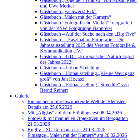
Gästebuch „Together in transit“ von Kristin Peter
und Uwe Merker
Gästebuch „Fachwerk5Eck“
Gästebuch „Malen mit der Kamera“
Gästebuch „Fotografische Vielfalt“ fotografiert
von der BSW-Fotogruppe Hannover
Gästebuch – Auf der Suche nach den „Big Five“
Gästebuch – „Faszination Fotografie – Die
Jahresausstellung 2025 des Vereins Fotografie &
Kommunikation e.V.“
Gästebuch – GDT „Europäischer Naturfotograf
des Jahres 2022“
Gästebuch – Urban Sketching
Gästebuch – Fotoausstellung „Kleine Welt ganz
groß“ von Jan Hoelzel
Gästebuch – Fotoausstellung „Streetlife“ von
Bernd Reinert
Galerie
Eintauchen in die faszinierende Welt der kleinsten
Details am 25.05.2026
Mit „Altglas“ auf dem Frühlingsfest 08.04.2026
Fotowalk mit manuellen Objektiven im Berggarten
21.03.2026
Rugby – SC Germania List 21.03.2026
Finissage „Malen mit der Kamera“ am 20.02.2026