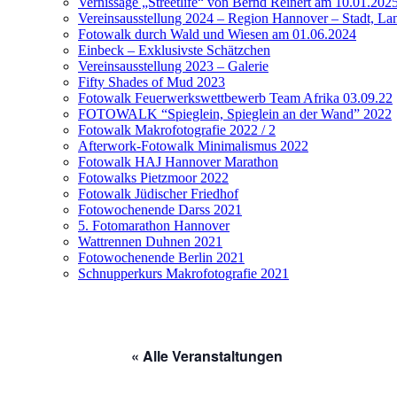
Vernissage „Streetlife“ von Bernd Reinert am 10.01.202
Vereinsausstellung 2024 – Region Hannover – Stadt, Lan
Fotowalk durch Wald und Wiesen am 01.06.2024
Einbeck – Exklusivste Schätzchen
Vereinsausstellung 2023 – Galerie
Fifty Shades of Mud 2023
Fotowalk Feuerwerkswettbewerb Team Afrika 03.09.22
FOTOWALK “Spieglein, Spieglein an der Wand” 2022
Fotowalk Makrofotografie 2022 / 2
Afterwork-Fotowalk Minimalismus 2022
Fotowalk HAJ Hannover Marathon
Fotowalks Pietzmoor 2022
Fotowalk Jüdischer Friedhof
Fotowochenende Darss 2021
5. Fotomarathon Hannover
Wattrennen Duhnen 2021
Fotowochenende Berlin 2021
Schnupperkurs Makrofotografie 2021
« Alle Veranstaltungen