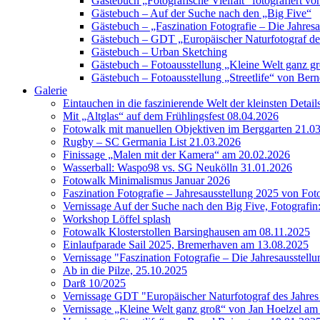
Gästebuch „Fotografische Vielfalt“ fotografiert
Gästebuch – Auf der Suche nach den „Big Five“
Gästebuch – „Faszination Fotografie – Die Jahres
Gästebuch – GDT „Europäischer Naturfotograf de
Gästebuch – Urban Sketching
Gästebuch – Fotoausstellung „Kleine Welt ganz g
Gästebuch – Fotoausstellung „Streetlife“ von Bern
Galerie
Eintauchen in die faszinierende Welt der kleinsten Detai
Mit „Altglas“ auf dem Frühlingsfest 08.04.2026
Fotowalk mit manuellen Objektiven im Berggarten 21.0
Rugby – SC Germania List 21.03.2026
Finissage „Malen mit der Kamera“ am 20.02.2026
Wasserball: Waspo98 vs. SG Neukölln 31.01.2026
Fotowalk Minimalismus Januar 2026
Faszination Fotografie – Jahresausstellung 2025 von Fo
Vernissage Auf der Suche nach den Big Five, Fotografin
Workshop Löffel splash
Fotowalk Klosterstollen Barsinghausen am 08.11.2025
Einlaufparade Sail 2025, Bremerhaven am 13.08.2025
Vernissage "Faszination Fotografie – Die Jahresausstell
Ab in die Pilze, 25.10.2025
Darß 10/2025
Vernissage GDT "Europäischer Naturfotograf des Jah
Vernissage „Kleine Welt ganz groß“ von Jan Hoelzel am