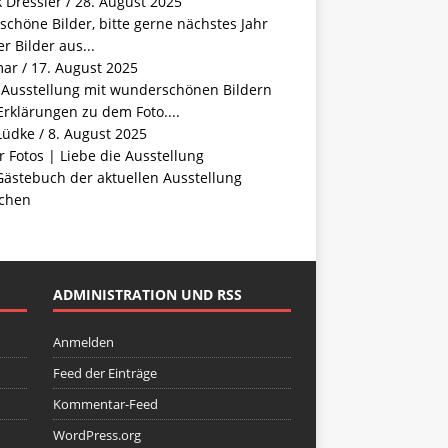
 Dressler
/
28. August 2025
schöne Bilder, bitte gerne nächstes Jahr
r Bilder aus...
mar
/
17. August 2025
e Ausstellung mit wunderschönen Bildern
rklärungen zu dem Foto....
Lüdke
/
8. August 2025
 Fotos | Liebe die Ausstellung
Gästebuch der aktuellen Ausstellung
chen
ADMINISTRATION UND RSS
Anmelden
Feed der Einträge
Kommentar-Feed
WordPress.org