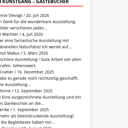
 KUNSTGANG – GÄSTEBUCHER
ense Slevogt
/
20. Juli 2026
n Dank für die wunderbare Ausstellung.
ilder verschönen jedes...
i Wächter
/
4. Juli 2026
r eine fantastische Ausstellung mit
tionellen Naturfotos! Ich werde auf...
mut Makus
/
5. März 2026
schöne Ausstellung ! Gute Arbeit von allen
grafen. Sehenswert.
 Kramer
/
16. Dezember 2025
abe es gerade noch rechtzeitig geschafft,
ie Ausstellung...
 Rinne
/
12. September 2025
b Eine ausgezeichnete Ausstellung und ein
s Dankeschön an die...
erike
/
1. September 2025
 mehr als beeindruckende Ausstellung!
die Begleittexte haben mir...