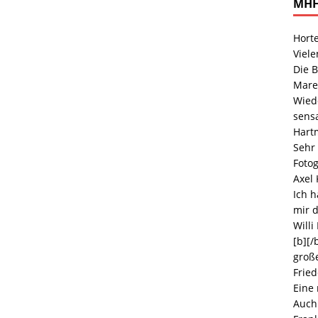
MHH
Hort
Viele
Die B
Mare
Wiede
sensa
Hart
Sehr 
Foto
Axel
Ich h
mir d
Willi
[b][/
große
Fried
Eine
Auch 