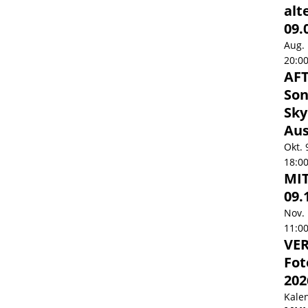
alt
09.
Aug.
20:0
AF
Son
Sky
Aus
Okt.
18:0
MI
09.
Nov.
11:0
VER
Fot
202
Kale