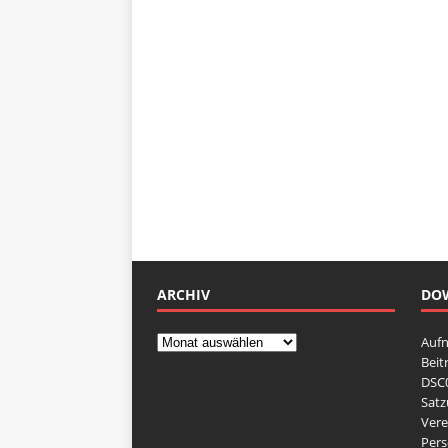
ARCHIV
DO
Auf
Beit
DSC0
Sat
Vere
Pers