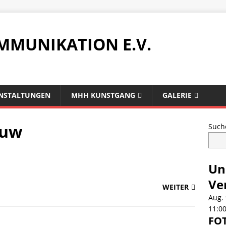
MMUNIKATION E.V.
NSTALTUNGEN
MHH KUNSTGANG
GALERIE
ouw
Such
Un
Ve
WEITER
Aug.
11:0
FOT