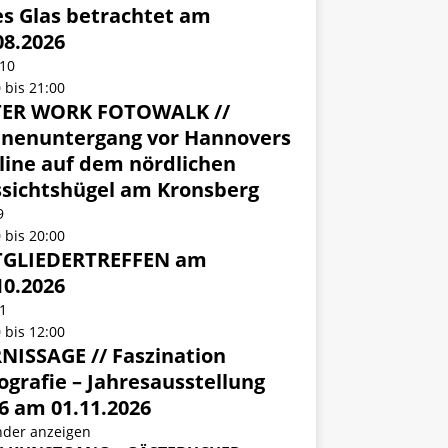
es Glas betrachtet am
08.2026
10
0
bis
21:00
TER WORK FOTOWALK //
nenuntergang vor Hannovers
line auf dem nördlichen
sichtshügel am Kronsberg
9
0
bis
20:00
TGLIEDERTREFFEN am
10.2026
1
0
bis
12:00
NISSAGE // Faszination
ografie – Jahresausstellung
6 am 01.11.2026
nder anzeigen