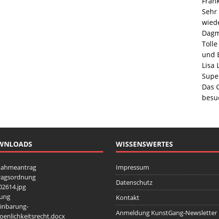
Frank
Sehr 
wiede
Dag
Toll
und E
Lisa 
Super
Das 
besu
WNLOADS
WISSENSWERTES
nahmeantrag
Impressum
ragsordnung
Datenschutz
2614.jpg
zung
Kontakt
inbarung-
Anmeldung KunstGang-Newsletter
oenlichkeitsrecht.docx