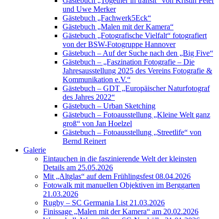
Gästebuch „Together in transit“ von Kristin Peter
und Uwe Merker
Gästebuch „Fachwerk5Eck“
Gästebuch „Malen mit der Kamera“
Gästebuch „Fotografische Vielfalt“ fotografiert
von der BSW-Fotogruppe Hannover
Gästebuch – Auf der Suche nach den „Big Five“
Gästebuch – „Faszination Fotografie – Die
Jahresausstellung 2025 des Vereins Fotografie &
Kommunikation e.V.“
Gästebuch – GDT „Europäischer Naturfotograf
des Jahres 2022“
Gästebuch – Urban Sketching
Gästebuch – Fotoausstellung „Kleine Welt ganz
groß“ von Jan Hoelzel
Gästebuch – Fotoausstellung „Streetlife“ von
Bernd Reinert
Galerie
Eintauchen in die faszinierende Welt der kleinsten
Details am 25.05.2026
Mit „Altglas“ auf dem Frühlingsfest 08.04.2026
Fotowalk mit manuellen Objektiven im Berggarten
21.03.2026
Rugby – SC Germania List 21.03.2026
Finissage „Malen mit der Kamera“ am 20.02.2026