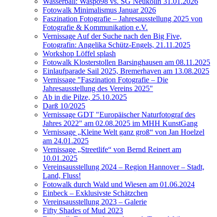
Wasserball: Waspo98 vs. SG Neukölln 31.01.2026
Fotowalk Minimalismus Januar 2026
Faszination Fotografie – Jahresausstellung 2025 von
Fotografie & Kommunikation e.V.
Vernissage Auf der Suche nach den Big Five,
Fotografin: Angelika Schütz-Engels, 21.11.2025
Workshop Löffel splash
Fotowalk Klosterstollen Barsinghausen am 08.11.2025
Einlaufparade Sail 2025, Bremerhaven am 13.08.2025
Vernissage "Faszination Fotografie – Die
Jahresausstellung des Vereins 2025"
Ab in die Pilze, 25.10.2025
Darß 10/2025
Vernissage GDT "Europäischer Naturfotograf des
Jahres 2022" am 02.08.2025 im MHH KunstGang
Vernissage „Kleine Welt ganz groß“ von Jan Hoelzel
am 24.01.2025
Vernissage „Streetlife“ von Bernd Reinert am
10.01.2025
Vereinsausstellung 2024 – Region Hannover – Stadt,
Land, Fluss!
Fotowalk durch Wald und Wiesen am 01.06.2024
Einbeck – Exklusivste Schätzchen
Vereinsausstellung 2023 – Galerie
Fifty Shades of Mud 2023