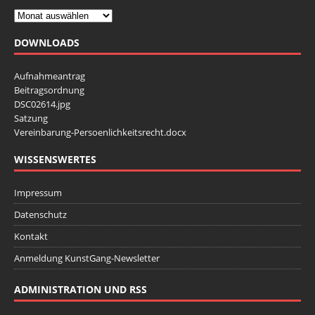
n
c
S
h
DOWNLOADS
t
u
e
c
Aufnahmeantrag
n
Beitragsordnung
h
-
DSC02614.jpg
e
Satzung
N
Vereinbarung-Persoenlichkeitsrecht.docx
u
a
v
n
WISSENSWERTES
i
d
Impressum
g
A
a
Datenschutz
n
t
Kontakt
s
i
Anmeldung KunstGang-Newsletter
i
o
n
c
ADMINISTRATION UND RSS