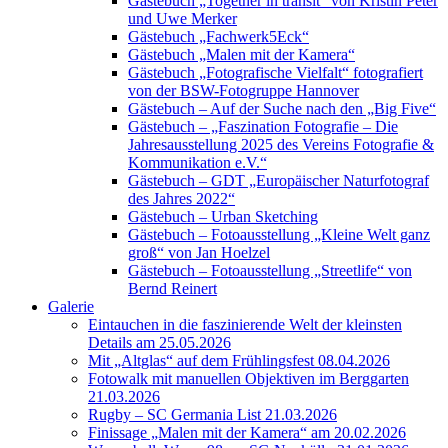
Gästebuch „Together in transit“ von Kristin Peter
und Uwe Merker
Gästebuch „Fachwerk5Eck“
Gästebuch „Malen mit der Kamera“
Gästebuch „Fotografische Vielfalt“ fotografiert
von der BSW-Fotogruppe Hannover
Gästebuch – Auf der Suche nach den „Big Five“
Gästebuch – „Faszination Fotografie – Die
Jahresausstellung 2025 des Vereins Fotografie &
Kommunikation e.V.“
Gästebuch – GDT „Europäischer Naturfotograf
des Jahres 2022“
Gästebuch – Urban Sketching
Gästebuch – Fotoausstellung „Kleine Welt ganz
groß“ von Jan Hoelzel
Gästebuch – Fotoausstellung „Streetlife“ von
Bernd Reinert
Galerie
Eintauchen in die faszinierende Welt der kleinsten
Details am 25.05.2026
Mit „Altglas“ auf dem Frühlingsfest 08.04.2026
Fotowalk mit manuellen Objektiven im Berggarten
21.03.2026
Rugby – SC Germania List 21.03.2026
Finissage „Malen mit der Kamera“ am 20.02.2026