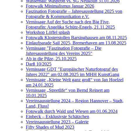
Wasserball: Waspo98 vs. SG Neukölln 31.01.2026
Fotowalk Minimalismus Januar 2026
Faszination Fotografie – Jahresausstellung 2025 von
Fotografie & Kommunikation e.V.
Vernissage Auf der Suche nach den Big Five,
Fotografin: Angelika Schütz-Engels, 21.11.2025
Workshop Löffel splash
Fotowalk Klosterstollen Barsinghausen am 08.11.2025
Einlaufparade Sail 2025, Bremerhaven am 13.08.2025
Vernissage "Faszination Fotografie – Die
Jahresausstellung des Vereins 2025"
Ab in die Pilze, 25.10.2025
Darß 10/2025
Vernissage GDT "Europäischer Naturfotograf des
Jahres 2022" am 02.08.2025 im MHH KunstGang
Vernissage „Kleine Welt ganz groß“ von Jan Hoelzel
am 24.01.2025
Vernissage „Streetlife“ von Bernd Reinert am
10.01.2025
Vereinsausstellung 2024 – Region Hannover – Stadt,
Land, Fluss!
Fotowalk durch Wald und Wiesen am 01.06.2024
Einbeck – Exklusivste Schätzchen
Vereinsausstellung 2023 – Galerie
Fifty Shades of Mud 2023