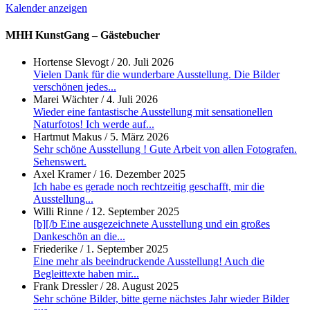
Kalender anzeigen
MHH KunstGang – Gästebucher
Hortense Slevogt
/
20. Juli 2026
Vielen Dank für die wunderbare Ausstellung. Die Bilder
verschönen jedes...
Marei Wächter
/
4. Juli 2026
Wieder eine fantastische Ausstellung mit sensationellen
Naturfotos! Ich werde auf...
Hartmut Makus
/
5. März 2026
Sehr schöne Ausstellung ! Gute Arbeit von allen Fotografen.
Sehenswert.
Axel Kramer
/
16. Dezember 2025
Ich habe es gerade noch rechtzeitig geschafft, mir die
Ausstellung...
Willi Rinne
/
12. September 2025
[b][/b Eine ausgezeichnete Ausstellung und ein großes
Dankeschön an die...
Friederike
/
1. September 2025
Eine mehr als beeindruckende Ausstellung! Auch die
Begleittexte haben mir...
Frank Dressler
/
28. August 2025
Sehr schöne Bilder, bitte gerne nächstes Jahr wieder Bilder