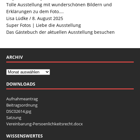
Tolle Ausstellung mit wunderschönen Bildern und
Erklärungen zu dem Foto....
Lisa Lüdke
/
8. August 2025
Super Fotos | Liebe die Ausstellung
Das Gästebuch der aktuellen Ausstellung besuchen
ARCHIV
DOWNLOADS
Aufnahmeantrag
Beitragsordnung
DSC02614.jpg
Satzung
Vereinbarung-Persoenlichkeitsrecht.docx
WISSENSWERTES