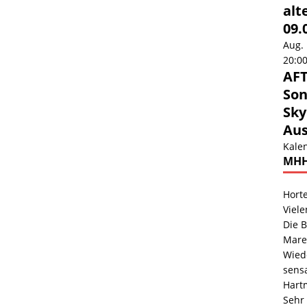
alt
09.
Aug.
20:0
AF
Son
Sky
Aus
Kale
MHH
Hort
Viele
Die B
Mare
Wiede
sensa
Hart
Sehr 