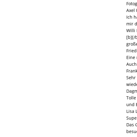
Foto
Axel
Ich h
mir d
Willi
[b][/
große
Fried
Eine
Auch 
Frank
Sehr 
wiede
Dag
Toll
und E
Lisa 
Super
Das 
besu