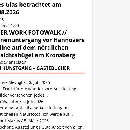
es Glas betrachtet am
08.2026
10
0
bis
21:00
TER WORK FOTOWALK //
nenuntergang vor Hannovers
line auf dem nördlichen
sichtshügel am Kronsberg
nder anzeigen
 KUNSTGANG – GÄSTEBUCHER
ense Slevogt
/
20. Juli 2026
n Dank für die wunderbare Ausstellung.
ilder verschönen jedes...
i Wächter
/
4. Juli 2026
r eine fantastische Ausstellung mit
tionellen Naturfotos! Ich werde auf...
mut Makus
/
5. März 2026
schöne Ausstellung ! Gute Arbeit von allen