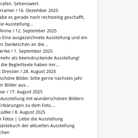
grafen. Sehenswert.
 Kramer
/
16. Dezember 2025
abe es gerade noch rechtzeitig geschafft,
ie Ausstellung...
 Rinne
/
12. September 2025
b Eine ausgezeichnete Ausstellung und ein
s Dankeschön an die...
erike
/
1. September 2025
 mehr als beeindruckende Ausstellung!
die Begleittexte haben mir...
 Dressler
/
28. August 2025
schöne Bilder, bitte gerne nächstes Jahr
r Bilder aus...
mar
/
17. August 2025
e Ausstellung mit wunderschönen Bildern
rklärungen zu dem Foto....
Lüdke
/
8. August 2025
 Fotos | Liebe die Ausstellung
Gästebuch der aktuellen Ausstellung
chen