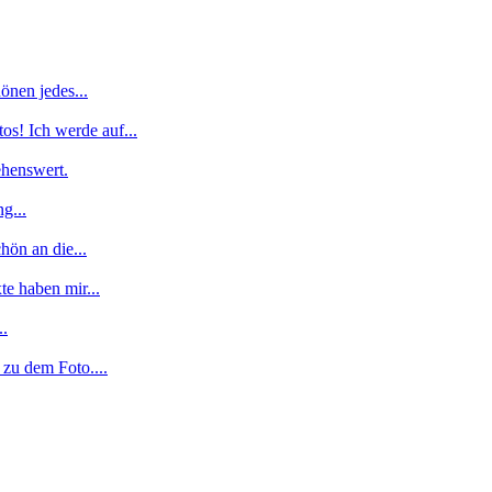
önen jedes...
os! Ich werde auf...
ehenswert.
g...
hön an die...
te haben mir...
..
zu dem Foto....