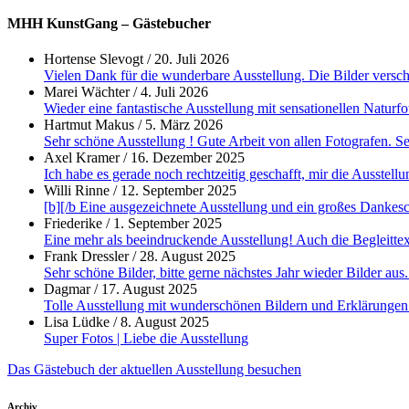
MHH KunstGang – Gästebucher
Hortense Slevogt
/
20. Juli 2026
Vielen Dank für die wunderbare Ausstellung. Die Bilder versch
Marei Wächter
/
4. Juli 2026
Wieder eine fantastische Ausstellung mit sensationellen Naturfot
Hartmut Makus
/
5. März 2026
Sehr schöne Ausstellung ! Gute Arbeit von allen Fotografen. S
Axel Kramer
/
16. Dezember 2025
Ich habe es gerade noch rechtzeitig geschafft, mir die Ausstellun
Willi Rinne
/
12. September 2025
[b][/b Eine ausgezeichnete Ausstellung und ein großes Dankesc
Friederike
/
1. September 2025
Eine mehr als beeindruckende Ausstellung! Auch die Begleittex
Frank Dressler
/
28. August 2025
Sehr schöne Bilder, bitte gerne nächstes Jahr wieder Bilder aus.
Dagmar
/
17. August 2025
Tolle Ausstellung mit wunderschönen Bildern und Erklärungen 
Lisa Lüdke
/
8. August 2025
Super Fotos | Liebe die Ausstellung
Das Gästebuch der aktuellen Ausstellung besuchen
Archiv