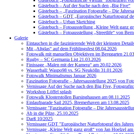
Gästebuch „Fotografische Vielfalt“ fotografiert
Gästebuch – Auf der Suche nach den „Big Five“
Gästebuch – „Faszination Fotografie – Die Jahres
Gästebuch – GDT „Europäischer Naturfotograf de
Gästebuch – Urban Sketching
Gästebuch – Fotoausstellung „Kleine Welt ganz g
Gästebuch – Fotoausstellung „Streetlife“ von Bern
Galerie
Eintauchen in die faszinierende Welt der kleinsten Detai
Mit „Altglas“ auf dem Frühlingsfest 08.04.2026
Fotowalk mit manuellen Objektiven im Berggarten 21.0
Rugby – SC Germania List 21.03.2026
Finissage „Malen mit der Kamera“ am 20.02.2026
Wasserball: Waspo98 vs. SG Neukölln 31.01.2026
Fotowalk Minimalismus Januar 2026
Faszination Fotografie – Jahresausstellung 2025 von Fo
Vernissage Auf der Suche nach den Big Five, Fotografin
Workshop Löffel splash
Fotowalk Klosterstollen Barsinghausen am 08.11.2025
Einlaufparade Sail 2025, Bremerhaven am 13.08.2025
Vernissage "Faszination Fotografie – Die Jahresausstell
Ab in die Pilze, 25.10.2025
Darß 10/2025
Vernissage GDT "Europäischer Naturfotograf des Jah
Vernissage „Kleine Welt ganz groß“ von Jan Hoelzel am