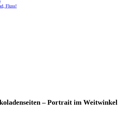
5
d, Fluss!
enseiten – Portrait im Weitwinkel