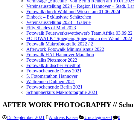
Vernissage „Streetlife“ von Bernd Reinert am 10.01.202
Vereinsausstellung 2024 – Region Hannover – Stadt, Lan
Fotowalk durch Wald und Wiesen am 01.06.2024
Einbeck – Exklusivste Schätzchen
Vereinsausstellung 2023 – Galerie
Fifty Shades of Mud 2023
Fotowalk Feuerwerkswettbewerb Team Afrika 03.09.22
FOTOWALK “Spieglein, Spieglein an der Wand” 2022
Fotowalk Makrofotografie 2022 / 2
Afterwork-Fotowalk Minimalismus 2022
Fotowalk HAJ Hannover Marathon
Fotowalks Pietzmoor 2022
Fotowalk Jüdischer Friedhof
Fotowochenende Darss 2021
5. Fotomarathon Hannover
Wattrennen Duhnen 2021
Fotowochenende Berlin 2021
Schnupperkurs Makrofotografie 2021
AFTER WORK PHOTOGRAPHY // Schokolad
15. September 2021
Andreas Kaiser
Uncategorized
0