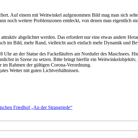
grafiert. Auf einem mit Weitwinkel aufgenommen Bild mag man sich selt
 noch weitere Problemzonen entdeckt, von denen man eigentlich nicht 
ttraktiv abgelichtet werden. Das erfordert nur eine etwas andere Her
nsch im Bild, mehr Rand, vielleicht auch einfach mehr Dynamik und B
8 Uhr an der Statue des Fackelläufers am Nordufer des Maschsees. H
ichst in Szene zu setzen. Bitte bringt hierfür ein Weitwinkelobjektiv, 
ber im Rahmen der gültigen Corona-Verordnung.
tes Wetter mit guten Lichtverhältnissen.
hen Friedhof „An der Strangriede“