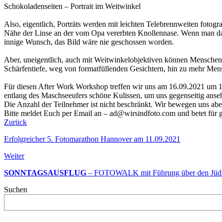
Schokoladenseiten – Portrait im Weitwinkel
Also, eigentlich, Porträts werden mit leichten Telebrennweiten foto
Nähe der Linse an der vom Opa vererbten Knollennase. Wenn man dann
innige Wunsch, das Bild wäre nie geschossen worden.
Aber, uneigentlich, auch mit Weitwinkelobjektiven können Menschen a
Schärfentiefe, weg von formatfüllenden Gesichtern, hin zu mehr Me
Für diesen After Work Workshop treffen wir uns am 16.09.2021 um 1
entlang des Maschseeufers schöne Kulissen, um uns gegenseitig ansehnl
Die Anzahl der Teilnehmer ist nicht beschränkt. Wir bewegen uns a
Bitte meldet Euch per Email an – ad@wirsindfoto.com und betet für gu
Zurück
Erfolgreicher 5. Fotomarathon Hannover am 11.09.2021
Weiter
SONNTAGSAUSFLUG
– FOTOWALK mit Führung über den Jüdisc
Suchen