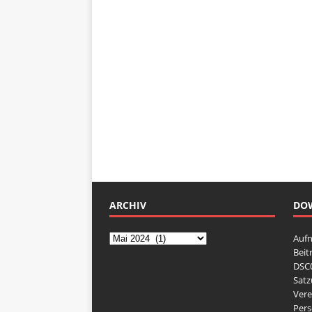
ARCHIV
DO
Auf
Beit
DSC0
Sat
Vere
Pers