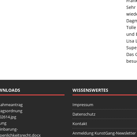
Frank
Sehr 
wiede
Dag
Toll
und E
Lisa 
Super
Das 
besu
WNLOADS
WISSENSWERTES
nahmeantrag
Impressum
ragsordnung
Datenschutz
2614.jpg
zung
Kontakt
inbarung-
Anmeldung KunstGang-Newsletter
oenlichkeitsrecht.docx