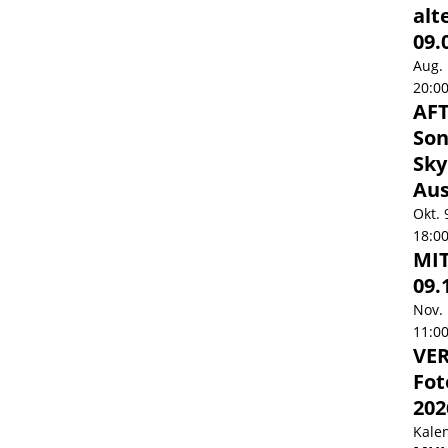
alt
09.
Aug.
20:0
AF
Son
Sky
Aus
Okt.
18:0
MI
09.
Nov.
11:0
VER
Fot
202
Kale