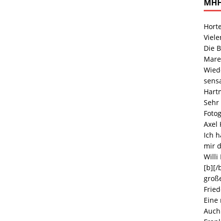
MHH
Hort
Viele
Die B
Mare
Wiede
sensa
Hart
Sehr 
Foto
Axel
Ich h
mir d
Willi
[b][/
große
Fried
Eine
Auch 