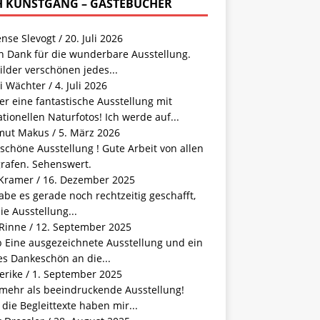
 KUNSTGANG – GÄSTEBUCHER
ense Slevogt
/
20. Juli 2026
n Dank für die wunderbare Ausstellung.
ilder verschönen jedes...
i Wächter
/
4. Juli 2026
r eine fantastische Ausstellung mit
tionellen Naturfotos! Ich werde auf...
mut Makus
/
5. März 2026
schöne Ausstellung ! Gute Arbeit von allen
grafen. Sehenswert.
 Kramer
/
16. Dezember 2025
abe es gerade noch rechtzeitig geschafft,
ie Ausstellung...
 Rinne
/
12. September 2025
b Eine ausgezeichnete Ausstellung und ein
s Dankeschön an die...
erike
/
1. September 2025
 mehr als beeindruckende Ausstellung!
die Begleittexte haben mir...