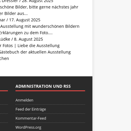
 Dressler
/
28. August 2025
schöne Bilder, bitte gerne nächstes Jahr
r Bilder aus...
mar
/
17. August 2025
e Ausstellung mit wunderschönen Bildern
rklärungen zu dem Foto....
Lüdke
/
8. August 2025
 Fotos | Liebe die Ausstellung
Gästebuch der aktuellen Ausstellung
chen
ADMINISTRATION UND RSS
Anmelden
Feed der Einträge
Kommentar-Feed
WordPress.org