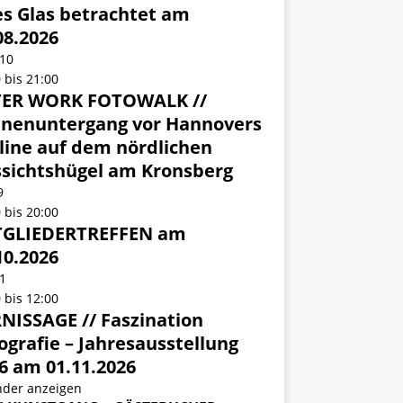
es Glas betrachtet am
08.2026
10
0
bis
21:00
TER WORK FOTOWALK //
nenuntergang vor Hannovers
line auf dem nördlichen
sichtshügel am Kronsberg
9
0
bis
20:00
TGLIEDERTREFFEN am
10.2026
1
0
bis
12:00
NISSAGE // Faszination
ografie – Jahresausstellung
6 am 01.11.2026
nder anzeigen