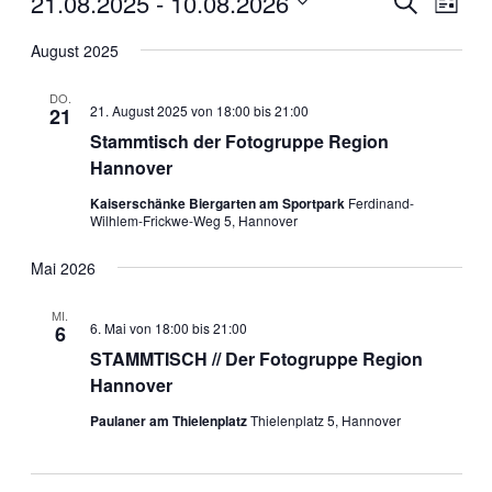
21.08.2025
 - 
10.08.2026
Liste
Ansic
Suche
Datum
Navig
wählen.
August 2025
und
Ansichten
DO.
21. August 2025 von 18:00
bis
21:00
21
Navigati
Stammtisch der Fotogruppe Region
Hannover
Kaiserschänke Biergarten am Sportpark
Ferdinand-
Wilhlem-Frickwe-Weg 5, Hannover
Mai 2026
MI.
6. Mai von 18:00
bis
21:00
6
STAMMTISCH // Der Fotogruppe Region
Hannover
Paulaner am Thielenplatz
Thielenplatz 5, Hannover