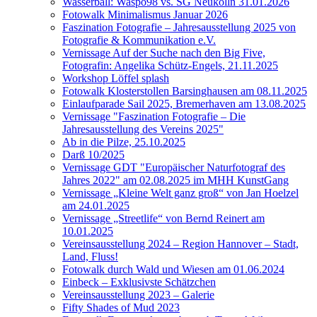
Wasserball: Waspo98 vs. SG Neukölln 31.01.2026
Fotowalk Minimalismus Januar 2026
Faszination Fotografie – Jahresausstellung 2025 von
Fotografie & Kommunikation e.V.
Vernissage Auf der Suche nach den Big Five,
Fotografin: Angelika Schütz-Engels, 21.11.2025
Workshop Löffel splash
Fotowalk Klosterstollen Barsinghausen am 08.11.2025
Einlaufparade Sail 2025, Bremerhaven am 13.08.2025
Vernissage "Faszination Fotografie – Die
Jahresausstellung des Vereins 2025"
Ab in die Pilze, 25.10.2025
Darß 10/2025
Vernissage GDT "Europäischer Naturfotograf des
Jahres 2022" am 02.08.2025 im MHH KunstGang
Vernissage „Kleine Welt ganz groß“ von Jan Hoelzel
am 24.01.2025
Vernissage „Streetlife“ von Bernd Reinert am
10.01.2025
Vereinsausstellung 2024 – Region Hannover – Stadt,
Land, Fluss!
Fotowalk durch Wald und Wiesen am 01.06.2024
Einbeck – Exklusivste Schätzchen
Vereinsausstellung 2023 – Galerie
Fifty Shades of Mud 2023