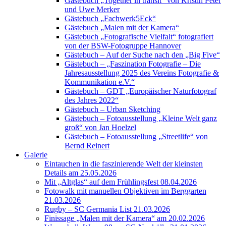
Gästebuch „Together in transit“ von Kristin Peter
und Uwe Merker
Gästebuch „Fachwerk5Eck“
Gästebuch „Malen mit der Kamera“
Gästebuch „Fotografische Vielfalt“ fotografiert
von der BSW-Fotogruppe Hannover
Gästebuch – Auf der Suche nach den „Big Five“
Gästebuch – „Faszination Fotografie – Die
Jahresausstellung 2025 des Vereins Fotografie &
Kommunikation e.V.“
Gästebuch – GDT „Europäischer Naturfotograf
des Jahres 2022“
Gästebuch – Urban Sketching
Gästebuch – Fotoausstellung „Kleine Welt ganz
groß“ von Jan Hoelzel
Gästebuch – Fotoausstellung „Streetlife“ von
Bernd Reinert
Galerie
Eintauchen in die faszinierende Welt der kleinsten
Details am 25.05.2026
Mit „Altglas“ auf dem Frühlingsfest 08.04.2026
Fotowalk mit manuellen Objektiven im Berggarten
21.03.2026
Rugby – SC Germania List 21.03.2026
Finissage „Malen mit der Kamera“ am 20.02.2026