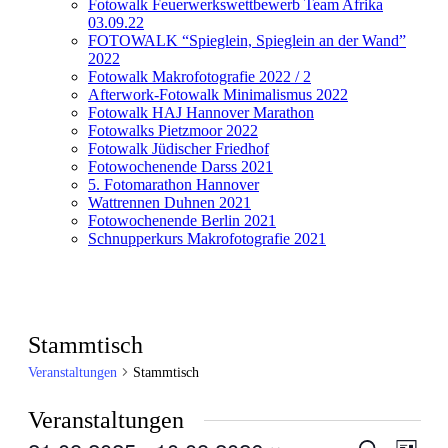
Fotowalk Feuerwerkswettbewerb Team Afrika
03.09.22
FOTOWALK “Spieglein, Spieglein an der Wand”
2022
Fotowalk Makrofotografie 2022 / 2
Afterwork-Fotowalk Minimalismus 2022
Fotowalk HAJ Hannover Marathon
Fotowalks Pietzmoor 2022
Fotowalk Jüdischer Friedhof
Fotowochenende Darss 2021
5. Fotomarathon Hannover
Wattrennen Duhnen 2021
Fotowochenende Berlin 2021
Schnupperkurs Makrofotografie 2021
Stammtisch
Veranstaltungen
Stammtisch
Veranstaltungen
Veranstal
Veran
Suche