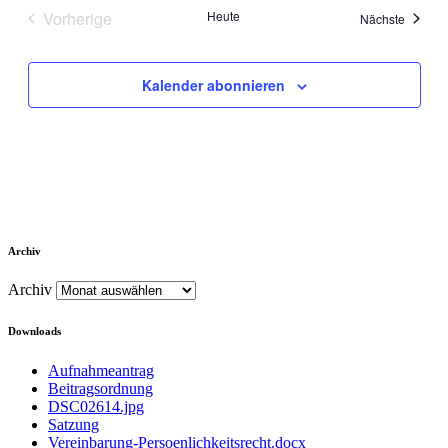
Vorherige
Heute
Veranst
Nächste
Veranstaltungen
Kalender abonnieren
Archiv
Archiv
Downloads
Aufnahmeantrag
Beitragsordnung
DSC02614.jpg
Satzung
Vereinbarung-Persoenlichkeitsrecht.docx