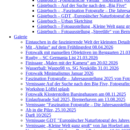
Gästebuch „Fotografische Vielfalt“ fotografiert
Gästebuch – Auf der Suche nach den „Big Five“
Gästebuch – „Faszination Fotografie – Die Jahres
Gästebuch – GDT „Europäischer Naturfotograf de
Gästebuch – Urban Sketching
Gästebuch – Fotoausstellung „Kleine Welt ganz g
Gästebuch – Fotoausstellung „Streetlife“ von Bern
Galerie
Eintauchen in die faszinierende Welt der kleinsten Detai
Mit „Altglas“ auf dem Frühlingsfest 08.04.2026
Fotowalk mit manuellen Objektiven im Berggarten 21.0
Rugby – SC Germania List 21.03.2026
Finissage „Malen mit der Kamera“ am 20.02.2026
Wasserball: Waspo98 vs. SG Neukölln 31.01.2026
Fotowalk Minimalismus Januar 2026
Faszination Fotografie – Jahresausstellung 2025 von Fo
Vernissage Auf der Suche nach den Big Five, Fotografin
Workshop Löffel splash
Fotowalk Klosterstollen Barsinghausen am 08.11.2025
Einlaufparade Sail 2025, Bremerhaven am 13.08.2025
Vernissage "Faszination Fotografie – Die Jahresausstell
Ab in die Pilze, 25.10.2025
Darß 10/2025
Vernissage GDT "Europäischer Naturfotograf des Jah
Vernissage „Kleine Welt ganz groß“ von Jan Hoelzel am