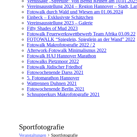
Vernissage „Streetlife“ von Bernd Reinert am 10.01.202
Vereinsausstellung 2024 – Region Hannover – Stadt, Lan
Fotowalk durch Wald und Wiesen am 01.06.2024
Einbeck – Exklusivste Schätzchen
Vereinsausstellung 2023 – Galerie
Fifty Shades of Mud 2023
Fotowalk Feuerwerkswettbewerb Team Afrika 03.09.22
FOTOWALK “Spieglein, Spieglein an der Wand” 2022
Fotowalk Makrofotografie 2022 / 2
Afterwork-Fotowalk Minimalismus 2022
Fotowalk HAJ Hannover Marathon
Fotowalks Pietzmoor 2022
Fotowalk Jüdischer Friedhof
Fotowochenende Darss 2021
5. Fotomarathon Hannover
Wattrennen Duhnen 2021
Fotowochenende Berlin 2021
Schnupperkurs Makrofotografie 2021
Sportfotografie
Veranstaltungen
Sportfotografie