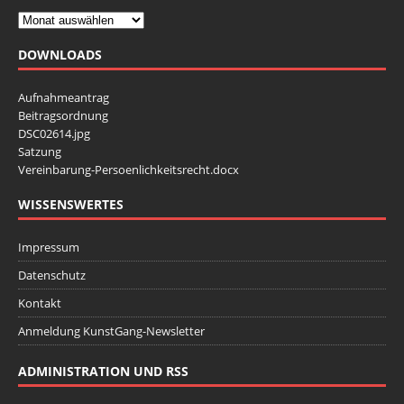
n
c
S
h
DOWNLOADS
t
u
e
c
Aufnahmeantrag
n
Beitragsordnung
h
-
DSC02614.jpg
e
Satzung
N
Vereinbarung-Persoenlichkeitsrecht.docx
u
a
v
n
WISSENSWERTES
i
d
Impressum
g
A
a
Datenschutz
n
t
Kontakt
s
i
Anmeldung KunstGang-Newsletter
i
o
n
c
ADMINISTRATION UND RSS