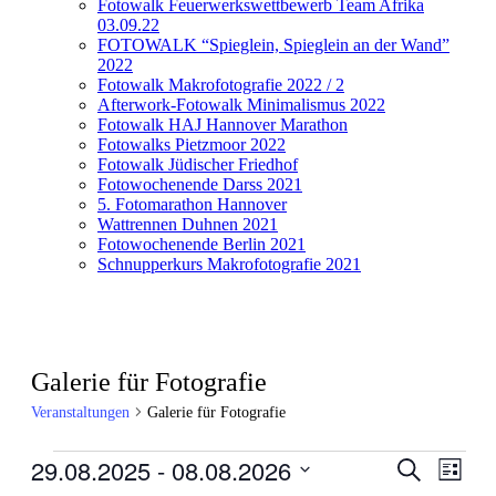
Fotowalk Feuerwerkswettbewerb Team Afrika
03.09.22
FOTOWALK “Spieglein, Spieglein an der Wand”
2022
Fotowalk Makrofotografie 2022 / 2
Afterwork-Fotowalk Minimalismus 2022
Fotowalk HAJ Hannover Marathon
Fotowalks Pietzmoor 2022
Fotowalk Jüdischer Friedhof
Fotowochenende Darss 2021
5. Fotomarathon Hannover
Wattrennen Duhnen 2021
Fotowochenende Berlin 2021
Schnupperkurs Makrofotografie 2021
Galerie für Fotografie
Veranstaltungen
Galerie für Fotografie
Veranstaltungen
29.08.2025
 - 
08.08.2026
Veranstal
Veran
Suche
Liste
Ansic