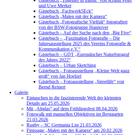
Gästebuch „Together in transit“ von Kristin Peter
und Uwe Merker
Gästebuch „Fachwerk5Eck“
Gästebuch „Malen mit der Kamera“
Gästebuch „Fotografische Vielfalt“ fotografiert
von der BSW-Fotogruppe Hannover
Gästebuch – Auf der Suche nach den „Big Five“
Gästebuch – „Faszination Fotografie – Die
Jahresausstellung 2025 des Vereins Fotografie &
Kommunikation e.V.“
Gästebuch – GDT „Europäischer Naturfotograf
des Jahres 2022“
Gästebuch – Urban Sketching
Gästebuch – Fotoausstellung „Kleine Welt ganz
groß“ von Jan Hoelzel
Gästebuch – Fotoausstellung „Streetlife“ von
Bernd Reinert
Galerie
Eintauchen in die faszinierende Welt der kleinsten
Details am 25.05.2026
Mit „Altglas“ auf dem Frühlingsfest 08.04.2026
Fotowalk mit manuellen Objektiven im Berggarten
21.03.2026
Rugby – SC Germania List 21.03.2026
Finissage „Malen mit der Kamera“ am 20.02.2026