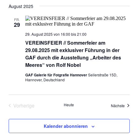
Suche
Datum
Navig
wählen.
August 2025
und
Ansichten
FR.
29
Navigati
29. August 2025 von 16:00
bis
21:00
VEREINSFEIER // Sommerfeier am
29.08.2025 mit exklusiver Führung in der
GAF durch die Ausstellung „Arbeiter des
Meeres“ von Rolf Nobel
GAF Galerie für Fotgrafie Hannover
Seilerstraße 15D,
Hannover, Deutschland
Vorherige
Heute
Veranst
Nächste
Veranstaltungen
Kalender abonnieren