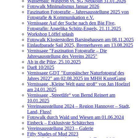
Wasserball: Waspo98 vs. SG Neukölln 31.01.2026
Fotowalk Minimalismus Januar 2026
Faszination Fotografie – Jahresausstellung 2025 von
Fotografie & Kommunikation e.V.
Vernissage Auf der Suche nach den Big Five,
Fotografin: Angelika Schütz-Engels, 21.11.2025
Workshop Löffel splash
Fotowalk Klosterstollen Barsinghausen am 08.11.2025
Einlaufparade Sail 2025, Bremerhaven am 13.08.2025
Vernissage "Faszination Fotografie – Die
Jahresausstellung des Vereins 2025"
Ab in die Pilze, 25.10.2025
Darß 10/2025
Vernissage GDT "Europäischer Naturfotograf des
Jahres 2022" am 02.08.2025 im MHH KunstGang
Vernissage „Kleine Welt ganz groß“ von Jan Hoelzel
am 24.01.2025
Vernissage „Streetlife“ von Bernd Reinert am
10.01.2025
Vereinsausstellung 2024 – Region Hannover – Stadt,
Land, Fluss!
Fotowalk durch Wald und Wiesen am 01.06.2024
Einbeck – Exklusivste Schätzchen
Vereinsausstellung 2023 – Galerie
Fifty Shades of Mud 2023