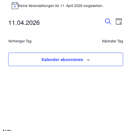
Keine Veranstaltungen für 11. April 2026 vorgesehen.
Hinweis
Veranstal
Veran
11.04.2026
Tag
Ansic
Suche
Suche
Datum
Navig
wählen.
und
Vorheriger Tag
Nächster Tag
Ansichten
Navigati
Kalender abonnieren
Archiv