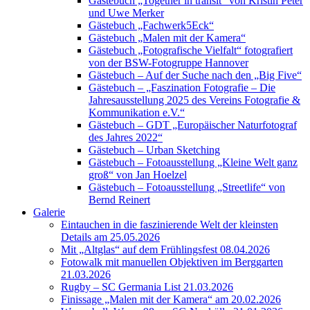
Gästebuch „Together in transit“ von Kristin Peter
und Uwe Merker
Gästebuch „Fachwerk5Eck“
Gästebuch „Malen mit der Kamera“
Gästebuch „Fotografische Vielfalt“ fotografiert
von der BSW-Fotogruppe Hannover
Gästebuch – Auf der Suche nach den „Big Five“
Gästebuch – „Faszination Fotografie – Die
Jahresausstellung 2025 des Vereins Fotografie &
Kommunikation e.V.“
Gästebuch – GDT „Europäischer Naturfotograf
des Jahres 2022“
Gästebuch – Urban Sketching
Gästebuch – Fotoausstellung „Kleine Welt ganz
groß“ von Jan Hoelzel
Gästebuch – Fotoausstellung „Streetlife“ von
Bernd Reinert
Galerie
Eintauchen in die faszinierende Welt der kleinsten
Details am 25.05.2026
Mit „Altglas“ auf dem Frühlingsfest 08.04.2026
Fotowalk mit manuellen Objektiven im Berggarten
21.03.2026
Rugby – SC Germania List 21.03.2026
Finissage „Malen mit der Kamera“ am 20.02.2026