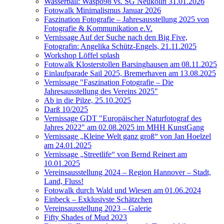
Wasserball: Waspo98 vs. SG Neukölln 31.01.2026
Fotowalk Minimalismus Januar 2026
Faszination Fotografie – Jahresausstellung 2025 von
Fotografie & Kommunikation e.V.
Vernissage Auf der Suche nach den Big Five,
Fotografin: Angelika Schütz-Engels, 21.11.2025
Workshop Löffel splash
Fotowalk Klosterstollen Barsinghausen am 08.11.2025
Einlaufparade Sail 2025, Bremerhaven am 13.08.2025
Vernissage "Faszination Fotografie – Die
Jahresausstellung des Vereins 2025"
Ab in die Pilze, 25.10.2025
Darß 10/2025
Vernissage GDT "Europäischer Naturfotograf des
Jahres 2022" am 02.08.2025 im MHH KunstGang
Vernissage „Kleine Welt ganz groß“ von Jan Hoelzel
am 24.01.2025
Vernissage „Streetlife“ von Bernd Reinert am
10.01.2025
Vereinsausstellung 2024 – Region Hannover – Stadt,
Land, Fluss!
Fotowalk durch Wald und Wiesen am 01.06.2024
Einbeck – Exklusivste Schätzchen
Vereinsausstellung 2023 – Galerie
Fifty Shades of Mud 2023