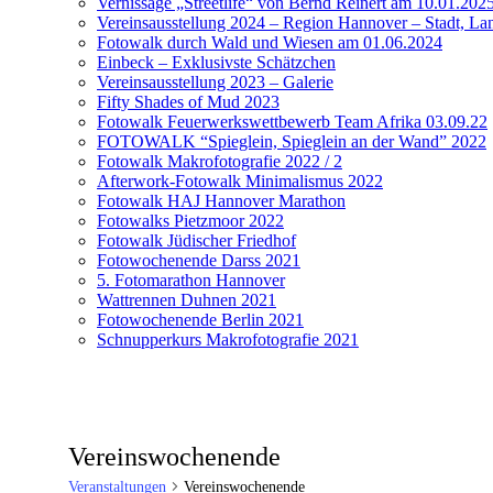
Vernissage „Streetlife“ von Bernd Reinert am 10.01.202
Vereinsausstellung 2024 – Region Hannover – Stadt, Lan
Fotowalk durch Wald und Wiesen am 01.06.2024
Einbeck – Exklusivste Schätzchen
Vereinsausstellung 2023 – Galerie
Fifty Shades of Mud 2023
Fotowalk Feuerwerkswettbewerb Team Afrika 03.09.22
FOTOWALK “Spieglein, Spieglein an der Wand” 2022
Fotowalk Makrofotografie 2022 / 2
Afterwork-Fotowalk Minimalismus 2022
Fotowalk HAJ Hannover Marathon
Fotowalks Pietzmoor 2022
Fotowalk Jüdischer Friedhof
Fotowochenende Darss 2021
5. Fotomarathon Hannover
Wattrennen Duhnen 2021
Fotowochenende Berlin 2021
Schnupperkurs Makrofotografie 2021
Vereinswochenende
Veranstaltungen
Vereinswochenende