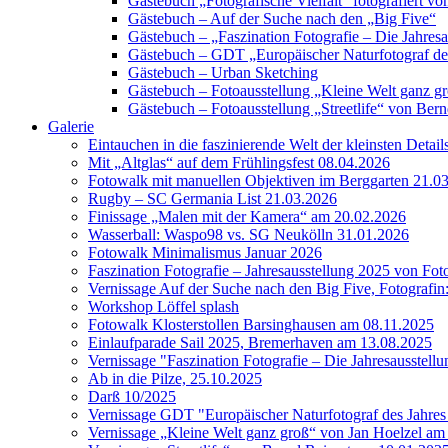
Gästebuch „Fotografische Vielfalt“ fotografiert
Gästebuch – Auf der Suche nach den „Big Five“
Gästebuch – „Faszination Fotografie – Die Jahres
Gästebuch – GDT „Europäischer Naturfotograf de
Gästebuch – Urban Sketching
Gästebuch – Fotoausstellung „Kleine Welt ganz g
Gästebuch – Fotoausstellung „Streetlife“ von Bern
Galerie
Eintauchen in die faszinierende Welt der kleinsten Detai
Mit „Altglas“ auf dem Frühlingsfest 08.04.2026
Fotowalk mit manuellen Objektiven im Berggarten 21.0
Rugby – SC Germania List 21.03.2026
Finissage „Malen mit der Kamera“ am 20.02.2026
Wasserball: Waspo98 vs. SG Neukölln 31.01.2026
Fotowalk Minimalismus Januar 2026
Faszination Fotografie – Jahresausstellung 2025 von Fo
Vernissage Auf der Suche nach den Big Five, Fotografin
Workshop Löffel splash
Fotowalk Klosterstollen Barsinghausen am 08.11.2025
Einlaufparade Sail 2025, Bremerhaven am 13.08.2025
Vernissage "Faszination Fotografie – Die Jahresausstell
Ab in die Pilze, 25.10.2025
Darß 10/2025
Vernissage GDT "Europäischer Naturfotograf des Jah
Vernissage „Kleine Welt ganz groß“ von Jan Hoelzel am