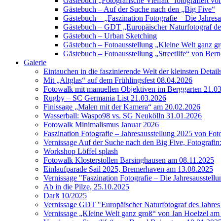
Gästebuch „Fotografische Vielfalt“ fotografiert
Gästebuch – Auf der Suche nach den „Big Five“
Gästebuch – „Faszination Fotografie – Die Jahres
Gästebuch – GDT „Europäischer Naturfotograf de
Gästebuch – Urban Sketching
Gästebuch – Fotoausstellung „Kleine Welt ganz g
Gästebuch – Fotoausstellung „Streetlife“ von Bern
Galerie
Eintauchen in die faszinierende Welt der kleinsten Detai
Mit „Altglas“ auf dem Frühlingsfest 08.04.2026
Fotowalk mit manuellen Objektiven im Berggarten 21.0
Rugby – SC Germania List 21.03.2026
Finissage „Malen mit der Kamera“ am 20.02.2026
Wasserball: Waspo98 vs. SG Neukölln 31.01.2026
Fotowalk Minimalismus Januar 2026
Faszination Fotografie – Jahresausstellung 2025 von Fo
Vernissage Auf der Suche nach den Big Five, Fotografin
Workshop Löffel splash
Fotowalk Klosterstollen Barsinghausen am 08.11.2025
Einlaufparade Sail 2025, Bremerhaven am 13.08.2025
Vernissage "Faszination Fotografie – Die Jahresausstell
Ab in die Pilze, 25.10.2025
Darß 10/2025
Vernissage GDT "Europäischer Naturfotograf des Jah
Vernissage „Kleine Welt ganz groß“ von Jan Hoelzel am