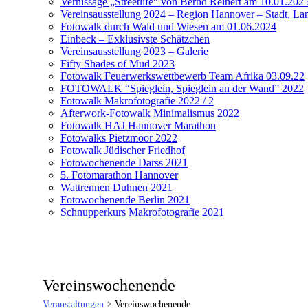
Vernissage „Streetlife“ von Bernd Reinert am 10.01.202
Vereinsausstellung 2024 – Region Hannover – Stadt, Lan
Fotowalk durch Wald und Wiesen am 01.06.2024
Einbeck – Exklusivste Schätzchen
Vereinsausstellung 2023 – Galerie
Fifty Shades of Mud 2023
Fotowalk Feuerwerkswettbewerb Team Afrika 03.09.22
FOTOWALK “Spieglein, Spieglein an der Wand” 2022
Fotowalk Makrofotografie 2022 / 2
Afterwork-Fotowalk Minimalismus 2022
Fotowalk HAJ Hannover Marathon
Fotowalks Pietzmoor 2022
Fotowalk Jüdischer Friedhof
Fotowochenende Darss 2021
5. Fotomarathon Hannover
Wattrennen Duhnen 2021
Fotowochenende Berlin 2021
Schnupperkurs Makrofotografie 2021
Vereinswochenende
Veranstaltungen
Vereinswochenende