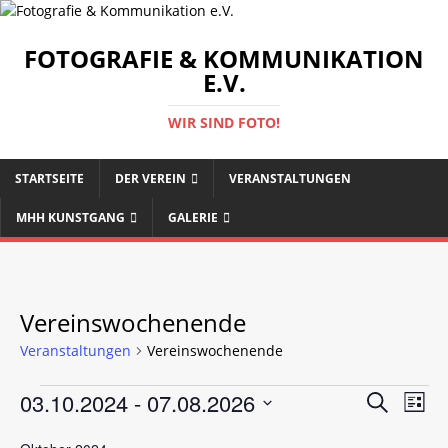
FOTOGRAFIE & KOMMUNIKATION
E.V.
WIR SIND FOTO!
STARTSEITE
DER VEREIN
VERANSTALTUNGEN
MHH KUNSTGANG
GALERIE
Vereinswochenende
Veranstaltungen
Vereinswochenende
V
V
03.10.2024
 - 
07.08.2026
S
L
e
u
e
D
i
c