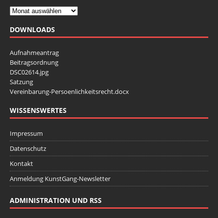
n
c
S
h
DOWNLOADS
t
u
e
c
Aufnahmeantrag
n
Beitragsordnung
h
-
DSC02614.jpg
e
Satzung
N
Vereinbarung-Persoenlichkeitsrecht.docx
u
a
v
n
WISSENSWERTES
i
d
Impressum
g
A
a
Datenschutz
n
t
Kontakt
s
i
Anmeldung KunstGang-Newsletter
i
o
n
c
ADMINISTRATION UND RSS