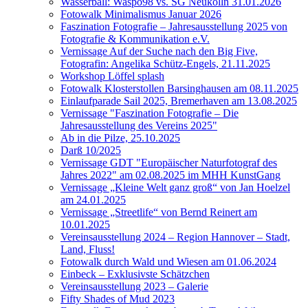
Wasserball: Waspo98 vs. SG Neukölln 31.01.2026
Fotowalk Minimalismus Januar 2026
Faszination Fotografie – Jahresausstellung 2025 von
Fotografie & Kommunikation e.V.
Vernissage Auf der Suche nach den Big Five,
Fotografin: Angelika Schütz-Engels, 21.11.2025
Workshop Löffel splash
Fotowalk Klosterstollen Barsinghausen am 08.11.2025
Einlaufparade Sail 2025, Bremerhaven am 13.08.2025
Vernissage "Faszination Fotografie – Die
Jahresausstellung des Vereins 2025"
Ab in die Pilze, 25.10.2025
Darß 10/2025
Vernissage GDT "Europäischer Naturfotograf des
Jahres 2022" am 02.08.2025 im MHH KunstGang
Vernissage „Kleine Welt ganz groß“ von Jan Hoelzel
am 24.01.2025
Vernissage „Streetlife“ von Bernd Reinert am
10.01.2025
Vereinsausstellung 2024 – Region Hannover – Stadt,
Land, Fluss!
Fotowalk durch Wald und Wiesen am 01.06.2024
Einbeck – Exklusivste Schätzchen
Vereinsausstellung 2023 – Galerie
Fifty Shades of Mud 2023