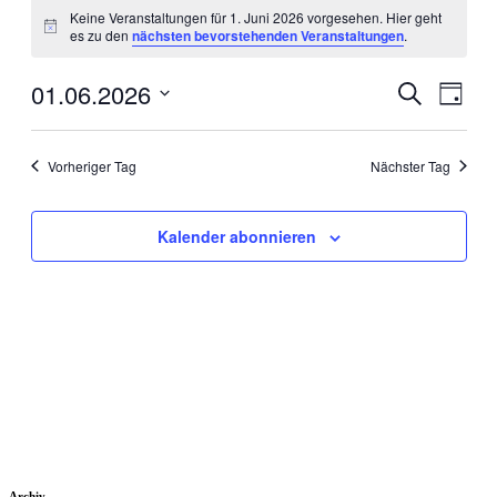
Keine Veranstaltungen für 1. Juni 2026 vorgesehen. Hier geht
Hinweis
es zu den
nächsten bevorstehenden Veranstaltungen
.
01.06.2026
Veranstal
Veran
Suche
Tag
Ansic
Suche
Datum
Navig
wählen.
und
Vorheriger Tag
Nächster Tag
Ansichten
Navigati
Kalender abonnieren
Archiv