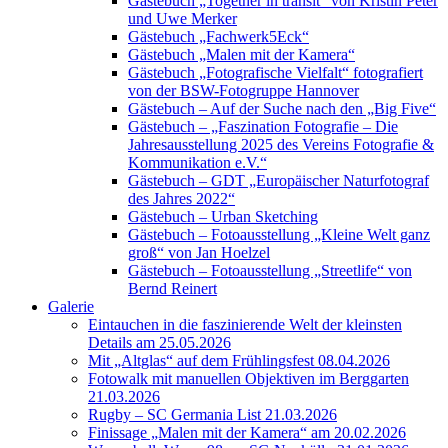
Gästebuch „Together in transit“ von Kristin Peter
und Uwe Merker
Gästebuch „Fachwerk5Eck“
Gästebuch „Malen mit der Kamera“
Gästebuch „Fotografische Vielfalt“ fotografiert
von der BSW-Fotogruppe Hannover
Gästebuch – Auf der Suche nach den „Big Five“
Gästebuch – „Faszination Fotografie – Die
Jahresausstellung 2025 des Vereins Fotografie &
Kommunikation e.V.“
Gästebuch – GDT „Europäischer Naturfotograf
des Jahres 2022“
Gästebuch – Urban Sketching
Gästebuch – Fotoausstellung „Kleine Welt ganz
groß“ von Jan Hoelzel
Gästebuch – Fotoausstellung „Streetlife“ von
Bernd Reinert
Galerie
Eintauchen in die faszinierende Welt der kleinsten
Details am 25.05.2026
Mit „Altglas“ auf dem Frühlingsfest 08.04.2026
Fotowalk mit manuellen Objektiven im Berggarten
21.03.2026
Rugby – SC Germania List 21.03.2026
Finissage „Malen mit der Kamera“ am 20.02.2026